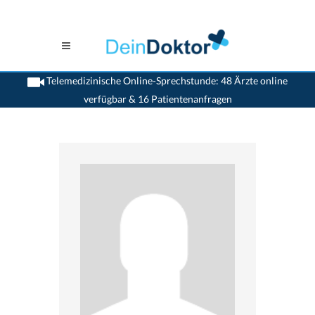
Telemedizinische Online-Sprechstunde: 48 Ärzte online
verfügbar & 16 Patientenanfragen
>
Frauenaerzte
>
Grenchen
>
Dr. Marcus Hendry