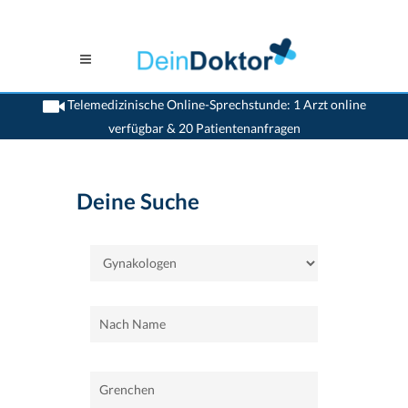
Telemedizinische Online-Sprechstunde: 1 Arzt online
verfügbar & 20 Patientenanfragen
>
Home
>
Grenchen
>
Gynakologen
Deine Suche