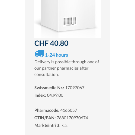
CHF 40.80
1-24 hours
Delivery is possible through one of
our partner pharmacies after
consultation.
Swissmedic Nr.:
17097067
Index:
04.99.00
Pharmacode:
4165057
GTIN/EAN:
7680170970674
Markteintritt:
k.a.