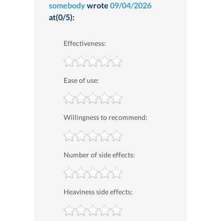
somebody
wrote
09/04/2026
at(0/5):
Effectiveness:
Ease of use:
Willingness to recommend:
Number of side effects:
Heaviness side effects: