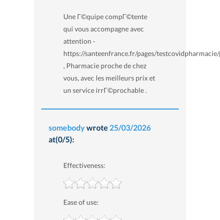
Une Г©quipe compГ©tente
qui vous accompagne avec
attention -
https://santeenfrance.fr/pages/testcovidpharmacie
, Pharmacie proche de chez
vous, avec les meilleurs prix et
un service irrГ©prochable .
somebody
wrote
25/03/2026
at(0/5):
Effectiveness:
Ease of use: