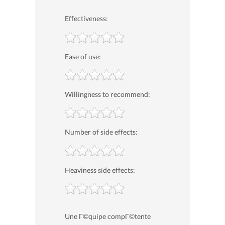
Effectiveness:
Ease of use:
Willingness to recommend:
Number of side effects:
Heaviness side effects:
Une Г©quipe compГ©tente