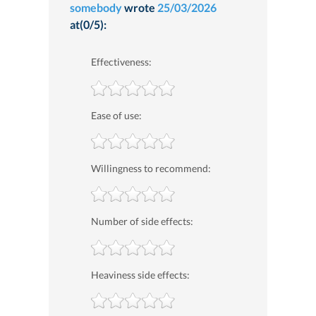
somebody
wrote
25/03/2026
at(0/5):
Effectiveness:
Ease of use:
Willingness to recommend:
Number of side effects:
Heaviness side effects: