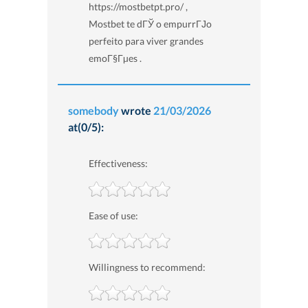
https://mostbetpt.pro/ ,
Mostbet te dГЎ o empurrГЈo
perfeito para viver grandes
emoГ§Гµes .
somebody
wrote
21/03/2026
at(0/5):
Effectiveness:
Ease of use:
Willingness to recommend: