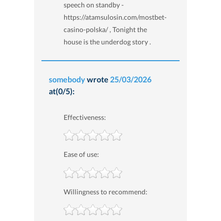
speech on standby -
https://atamsulosin.com/mostbet-
casino-polska/ , Tonight the
house is the underdog story .
somebody
wrote
25/03/2026
at(0/5):
Effectiveness:
Ease of use:
Willingness to recommend: