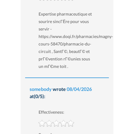
Expertise pharmaceutique et
sourire sincГЁre pour vous
servir -
https://www.doqi.fr/pharmacies/magny-
cours-58470/pharmacie-du-
circuit , SantГ©, beautГ© et
prГ©vention rГ©unies sous
un mГЄme toit .
somebody
wrote
08/04/2026
at(0/5):
Effectiveness: