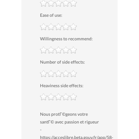
Ease of use:
Willingness to recommend:
Number of side effects:
Heaviness side effects:
Nous protГ©geons votre
santГ© avec passion et rigueur
-
https://acceslibre.beta.gouv.fr/app/58-