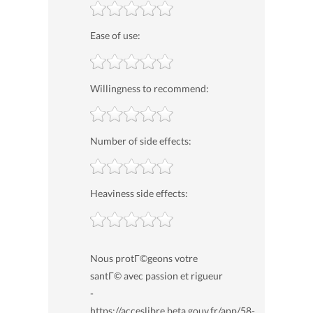
Ease of use:
Willingness to recommend:
Number of side effects:
Heaviness side effects:
Nous protГ©geons votre
santГ© avec passion et rigueur
-
https://acceslibre.beta.gouv.fr/app/58-