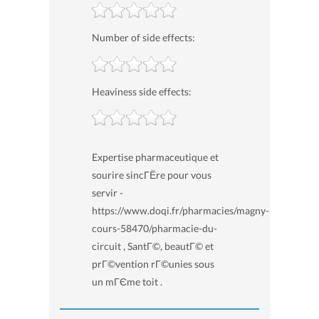
Number of side effects:
Heaviness side effects:
Expertise pharmaceutique et
sourire sincГЁre pour vous
servir -
https://www.doqi.fr/pharmacies/magny-
cours-58470/pharmacie-du-
circuit , SantГ©, beautГ© et
prГ©vention rГ©unies sous
un mГЄme toit .