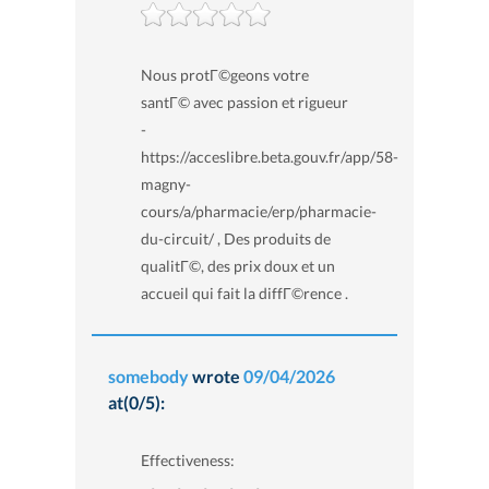
Nous protГ©geons votre
santГ© avec passion et rigueur
-
https://acceslibre.beta.gouv.fr/app/58-
magny-
cours/a/pharmacie/erp/pharmacie-
du-circuit/ , Des produits de
qualitГ©, des prix doux et un
accueil qui fait la diffГ©rence .
somebody
wrote
09/04/2026
at(0/5):
Effectiveness: