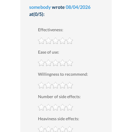
somebody
wrote
08/04/2026
at(0/5):
Effectiveness:
Ease of use:
Willingness to recommend:
Number of side effects:
Heaviness side effects: