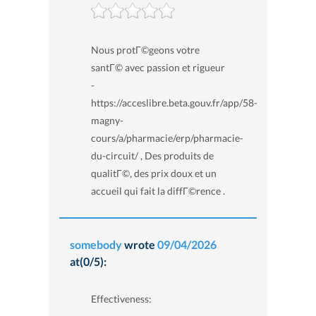
Nous protГ©geons votre
santГ© avec passion et rigueur
-
https://acceslibre.beta.gouv.fr/app/58-
magny-
cours/a/pharmacie/erp/pharmacie-
du-circuit/ , Des produits de
qualitГ©, des prix doux et un
accueil qui fait la diffГ©rence .
somebody
wrote
09/04/2026
at(0/5):
Effectiveness: