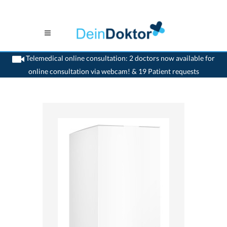
Telemedical online consultation: 2 doctors now available for
online consultation via webcam! & 19 Patient requests
>
Home
>
medikamente-online
>
Isoket® Tabletten/retard Tabletten/Kapseln/Spray
(40 mg) UCB-Pharma SA 7680357972972