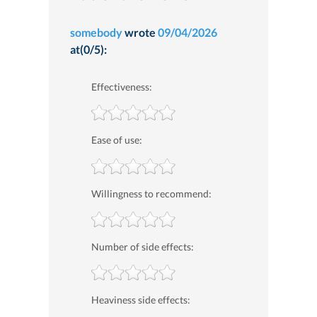
somebody
wrote
09/04/2026
at(0/5):
Effectiveness:
Ease of use:
Willingness to recommend:
Number of side effects:
Heaviness side effects: