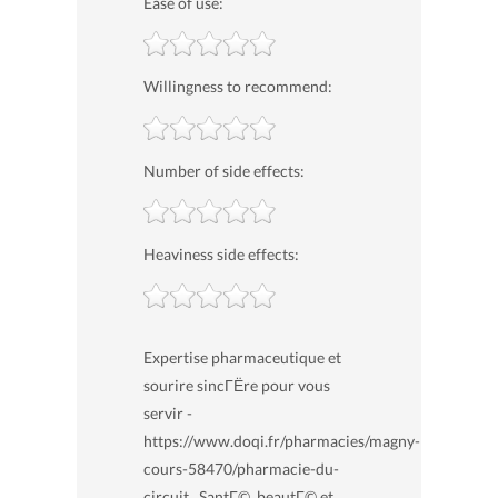
Ease of use:
Willingness to recommend:
Number of side effects:
Heaviness side effects:
Expertise pharmaceutique et
sourire sincГЁre pour vous
servir -
https://www.doqi.fr/pharmacies/magny-
cours-58470/pharmacie-du-
circuit , SantГ©, beautГ© et