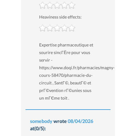
Heaviness side effects:
Expertise pharmaceutique et
sourire sincГЁre pour vous
servir -
https://www.doqi.fr/pharmacies/magny-
cours-58470/pharmacie-du-
circuit , SantГ©, beautГ© et
prГ©vention rГ©unies sous
un mГЄme toit .
somebody
wrote
08/04/2026
at(0/5):