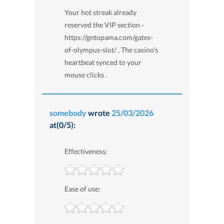
Your hot streak already
reserved the VIP section -
https://gntopama.com/gates-
of-olympus-slot/ , The casino’s
heartbeat synced to your
mouse clicks .
somebody
wrote
25/03/2026
at(0/5):
Effectiveness:
Ease of use: