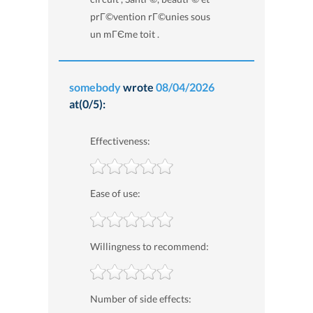
prГ©vention rГ©unies sous
un mГЄme toit .
somebody
wrote
08/04/2026
at(0/5):
Effectiveness:
Ease of use:
Willingness to recommend:
Number of side effects: