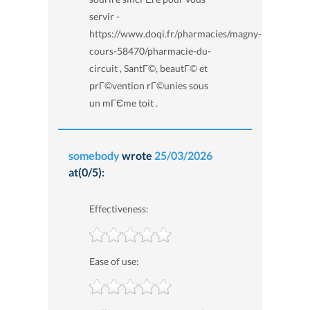
servir -
https://www.doqi.fr/pharmacies/magny-
cours-58470/pharmacie-du-
circuit , SantГ©, beautГ© et
prГ©vention rГ©unies sous
un mГЄme toit .
somebody
wrote
25/03/2026
at(0/5):
Effectiveness:
Ease of use: