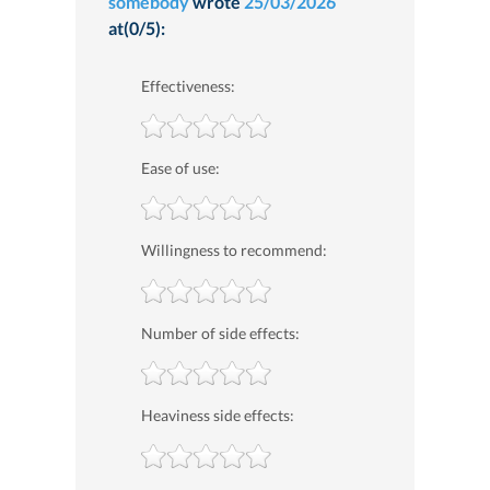
somebody
wrote
25/03/2026
at(0/5):
Effectiveness:
Ease of use:
Willingness to recommend:
Number of side effects:
Heaviness side effects: