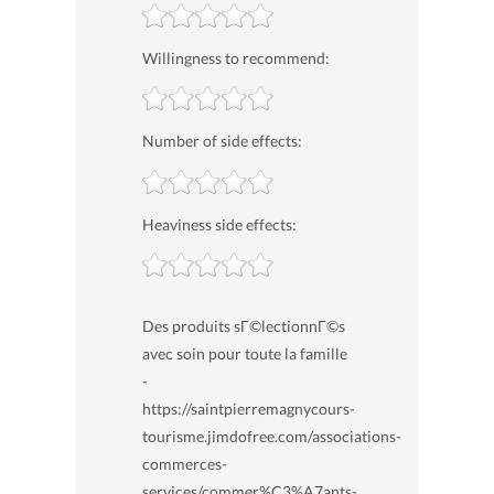
Willingness to recommend:
Number of side effects:
Heaviness side effects:
Des produits sГ©lectionnГ©s
avec soin pour toute la famille
-
https://saintpierremagnycours-
tourisme.jimdofree.com/associations-
commerces-
services/commer%C3%A7ants-