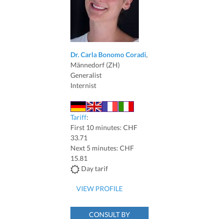
Dr. Carla Bonomo Coradi
,
Männedorf (ZH)
Generalist
Internist
Tariff
:
First 10 minutes: CHF
33.71
Next 5 minutes: CHF
15.81
Day tarif
VIEW PROFILE
CONSULT BY