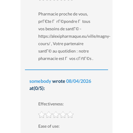
Pharmacie proche de vous,
prГЄte Г rГ©pondre Г tous
vos besoins de santГ© -
https://alexipharmaque.eu/ville/magny-
cours/ , Votre partenaire
santГ© au quotidien : notre
pharmacie est Г vos cГґtГ©s .
somebody
wrote
08/04/2026
at(0/5):
Effectiveness:
Ease of use: