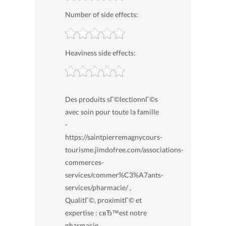
Number of side effects:
Heaviness side effects:
Des produits sГ©lectionnГ©s
avec soin pour toute la famille
-
https://saintpierremagnycours-
tourisme.jimdofree.com/associations-
commerces-
services/commer%C3%A7ants-
services/pharmacie/ ,
QualitГ©, proximitГ© et
expertise : cвЂ™est notre
pharmacie .