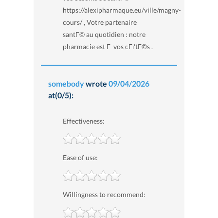
https://alexipharmaque.eu/ville/magny-
cours/ , Votre partenaire
santГ© au quotidien : notre
pharmacie est Г vos cГґtГ©s .
somebody
wrote
09/04/2026
at(0/5):
Effectiveness:
Ease of use:
Willingness to recommend: