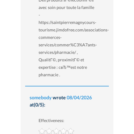
avec soin pour toute la famille
-
https://saintpierremagnycours-
tourisme.jimdofree.com/associations-
commerces-
services/commer%C3%A7ants-
services/pharmacie/ ,
QualitГ©, proximitГ© et
expertise : cвЂ™est notre
pharmacie .
somebody
wrote
08/04/2026
at(0/5):
Effectiveness: