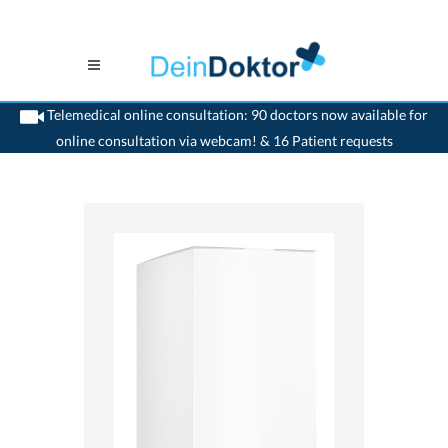
Telemedical online consultation: 90 doctors now available for
online consultation via webcam! & 16 Patient requests
>
Home
>
medikamente-online
>
Itinerol® B6 Zäpfchen (120 mg) Vifor Consumer
Health SA 7680183830125