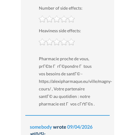
Number of side effects:
Heaviness side effects:
Pharmacie proche de vous,
prГЄte Г rГ©pondre Г tous
vos besoins de santГ© -
https://alexipharmaque.eu/ville/magny-
cours/ , Votre partenaire
santГ© au quotidien : notre
pharmacie est Г vos cГґtГ©s .
somebody
wrote
09/04/2026
at(0/5):