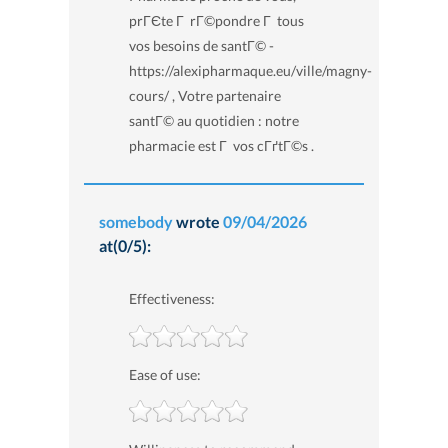
prГЄte Г rГ©pondre Г tous
vos besoins de santГ© -
https://alexipharmaque.eu/ville/magny-
cours/ , Votre partenaire
santГ© au quotidien : notre
pharmacie est Г vos cГґtГ©s .
somebody
wrote
09/04/2026
at(0/5):
Effectiveness:
Ease of use: