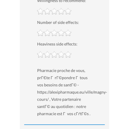
Willingness to recommend:
Number of side effects:
Heaviness side effects:
Pharmacie proche de vous,
prГЄte Г rГ©pondre Г tous
vos besoins de santГ© -
https://alexipharmaque.eu/ville/magny-
cours/ , Votre partenaire
santГ© au quotidien : notre
pharmacie est Г vos cГґtГ©s .