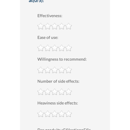
at(0/5):
Effectiveness:
Ease of use:
Willingness to recommend:
Number of side effects:
Heaviness side effects:
Des produits sГ©lectionnГ©s