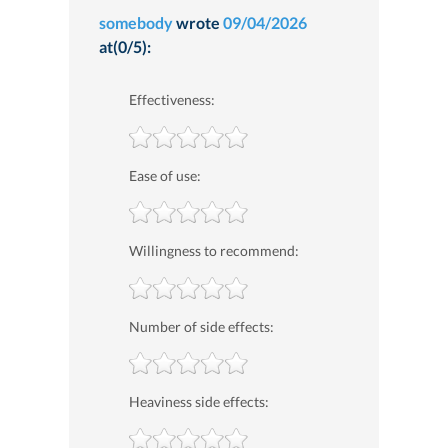
somebody
wrote
09/04/2026
at(0/5):
Effectiveness:
Ease of use:
Willingness to recommend:
Number of side effects:
Heaviness side effects: