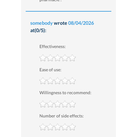
somebody
wrote
08/04/2026
at(0/5):
Effectiveness:
Ease of use:
Willingness to recommend:
Number of side effects: