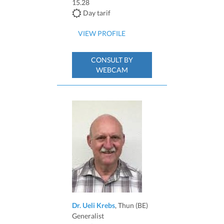
15.28
Day tarif
VIEW PROFILE
CONSULT BY
WEBCAM
Dr. Ueli Krebs
, Thun (BE)
Generalist