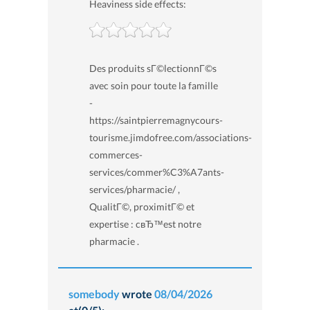
Heaviness side effects:
Des produits sГ©lectionnГ©s
avec soin pour toute la famille
-
https://saintpierremagnycours-
tourisme.jimdofree.com/associations-
commerces-
services/commer%C3%A7ants-
services/pharmacie/ ,
QualitГ©, proximitГ© et
expertise : cвЂ™est notre
pharmacie .
somebody
wrote
08/04/2026