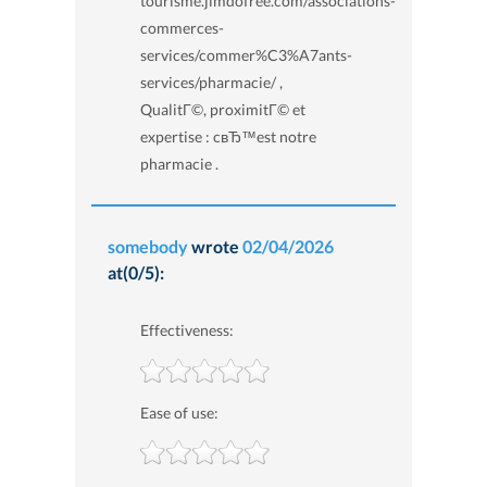
tourisme.jimdofree.com/associations-
commerces-
services/commer%C3%A7ants-
services/pharmacie/ ,
QualitГ©, proximitГ© et
expertise : cвЂ™est notre
pharmacie .
somebody
wrote
02/04/2026
at(0/5):
Effectiveness:
Ease of use: