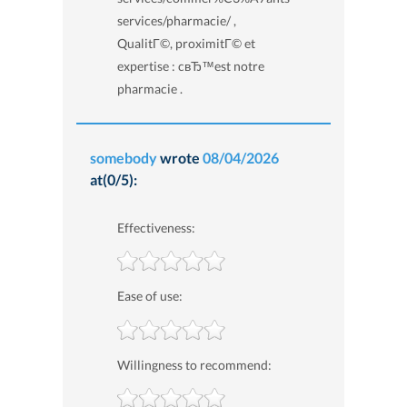
services/pharmacie/ ,
QualitГ©, proximitГ© et
expertise : cвЂ™est notre
pharmacie .
somebody
wrote
08/04/2026
at(0/5):
Effectiveness:
Ease of use:
Willingness to recommend: