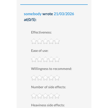
somebody
wrote
21/03/2026
at(0/5):
Effectiveness:
Ease of use:
Willingness to recommend:
Number of side effects:
Heaviness side effects: