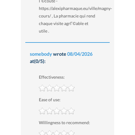
Г©coute -
https://alexipharmaque.eu/ville/magny-
cours/ , La pharmacie qui rend
chaque visite agrГ©able et
utile .
somebody
wrote
08/04/2026
at(0/5):
Effectiveness:
Ease of use:
Willingness to recommend: