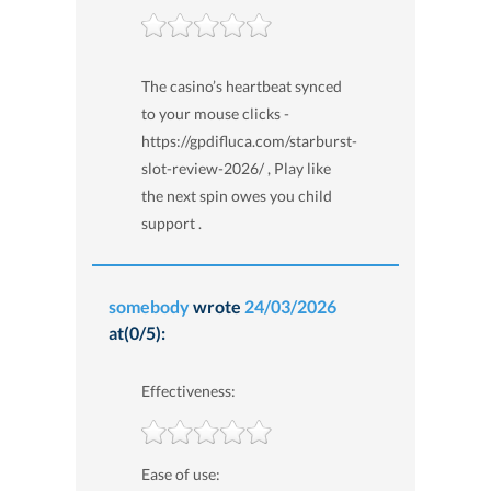
The casino’s heartbeat synced
to your mouse clicks -
https://gpdifluca.com/starburst-
slot-review-2026/ , Play like
the next spin owes you child
support .
somebody
wrote
24/03/2026
at(0/5):
Effectiveness:
Ease of use: