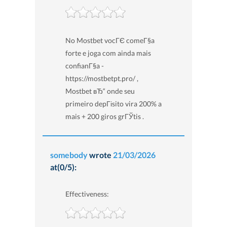
No Mostbet vocГЄ comeГ§a
forte e joga com ainda mais
confianГ§a -
https://mostbetpt.pro/ ,
Mostbet вЂ“ onde seu
primeiro depГіsito vira 200% a
mais + 200 giros grГЎtis .
somebody
wrote
21/03/2026
at(0/5):
Effectiveness: