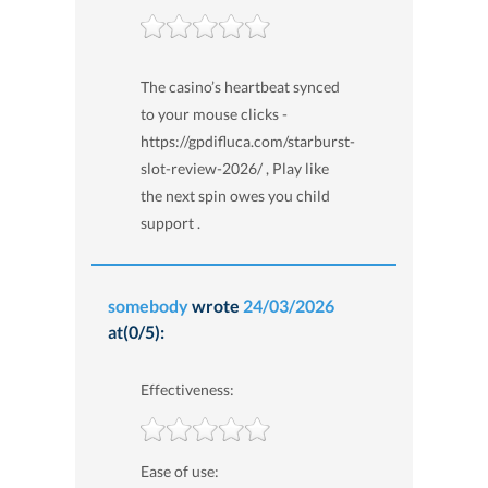
The casino’s heartbeat synced
to your mouse clicks -
https://gpdifluca.com/starburst-
slot-review-2026/ , Play like
the next spin owes you child
support .
somebody
wrote
24/03/2026
at(0/5):
Effectiveness:
Ease of use: