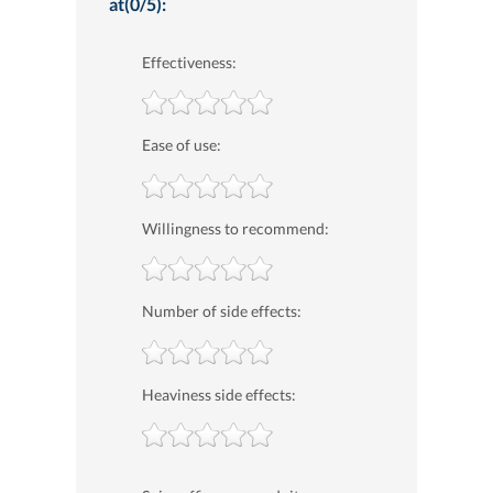
at(0/5):
Effectiveness:
Ease of use:
Willingness to recommend:
Number of side effects:
Heaviness side effects: