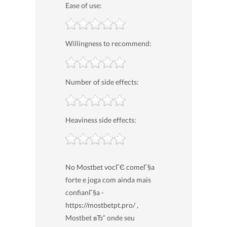
Ease of use:
Willingness to recommend:
Number of side effects:
Heaviness side effects:
No Mostbet vocГЄ comeГ§a
forte e joga com ainda mais
confianГ§a -
https://mostbetpt.pro/ ,
Mostbet вЂ“ onde seu