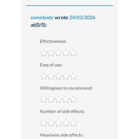
somebody
wrote
24/03/2026
at(0/5):
Effectiveness:
Ease of use:
Willingness to recommend:
Number of side effects:
Heaviness side effects: