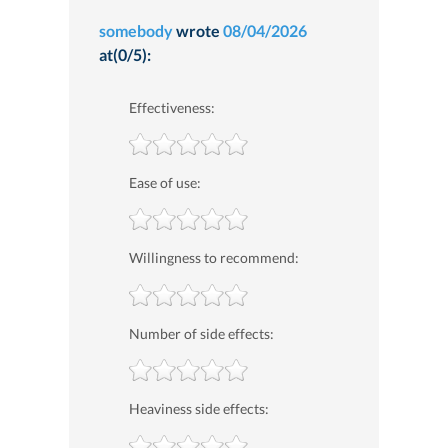
somebody
wrote
08/04/2026
at(0/5):
Effectiveness:
Ease of use:
Willingness to recommend:
Number of side effects:
Heaviness side effects: