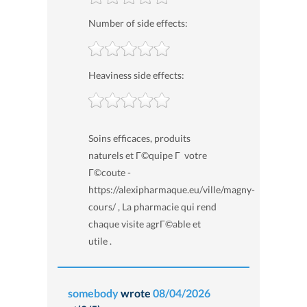
Number of side effects:
Heaviness side effects:
Soins efficaces, produits
naturels et Г©quipe Г votre
Г©coute -
https://alexipharmaque.eu/ville/magny-
cours/ , La pharmacie qui rend
chaque visite agrГ©able et
utile .
somebody
wrote
08/04/2026