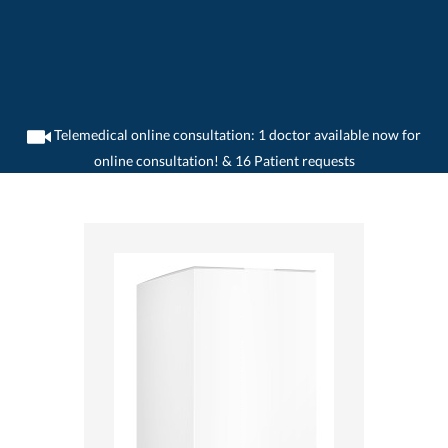
Telemedical online consultation: 1 doctor available now for
online consultation! & 16 Patient requests
>
Home
>
medikamente-online
>
NeoCitran® Hustenstiller - Tropfen für Kinder (5
mg/ml) Novartis Consumer Health Schweiz AG 7680312140422