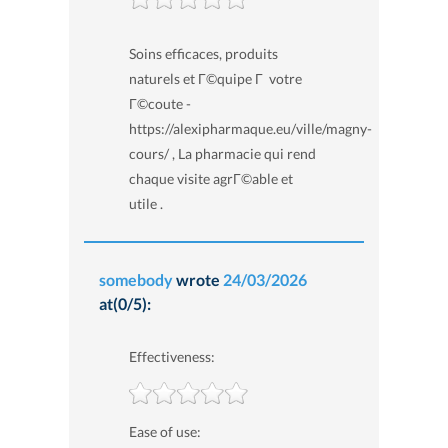
Soins efficaces, produits
naturels et Г©quipe Г votre
Г©coute -
https://alexipharmaque.eu/ville/magny-
cours/ , La pharmacie qui rend
chaque visite agrГ©able et
utile .
somebody
wrote
24/03/2026
at(0/5):
Effectiveness:
Ease of use: