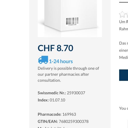
Um
Rahm
Das 
CHF 8.70
eine
Medi
1-24 hours
Delivery is possible through one of
our partner pharmacies after
consultation.
Swissmedic Nr.:
25930037
Index:
01.07.10
You 
Pharmacode:
169963
GTIN/EAN:
7680259300378