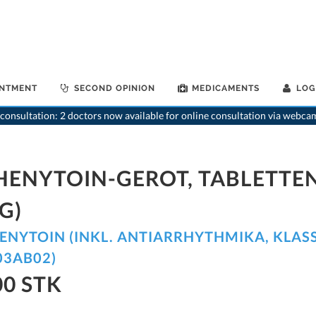
INTMENT
SECOND OPINION
MEDICAMENTS
LOG
>
Home
>
medikamente
consultation: 2 doctors now available for online consultation via webca
HENYTOIN-GEROT, TABLETTEN
G)
ENYTOIN (INKL. ANTIARRHYTHMIKA, KLASS
03AB02)
00 STK