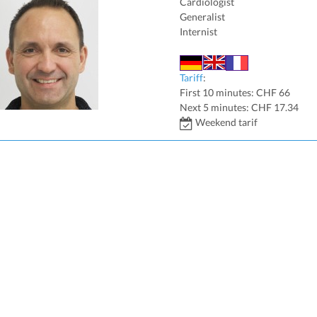
Cardiologist
Generalist
Internist
Tariff
:
First 10 minutes: CHF 66
Next 5 minutes: CHF 17.34
Weekend tarif