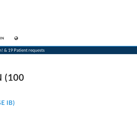
IN
-online
>
Phenytoin-Gerot, Tabletten (100 mg) Orion Pharma AG 7680259300378
m! & 19 Patient requests
 (100
E IB)