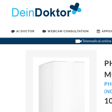
AI DOCTOR
WEBCAM CONSULTATION
APPO
Telemedical online 
P
M
PH
(N
1