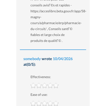
conseils avisГ©s et rapides -
https://acceslibre.beta.gouv.fr/app/58-
magny-
cours/a/pharmacie/erp/pharmacie-
du-circuit/ , Conseils santГ©
fiables et large choix de
produits de qualitГ© .
somebody
wrote
10/04/2026
at(0/5):
Effectiveness:
Ease of use: