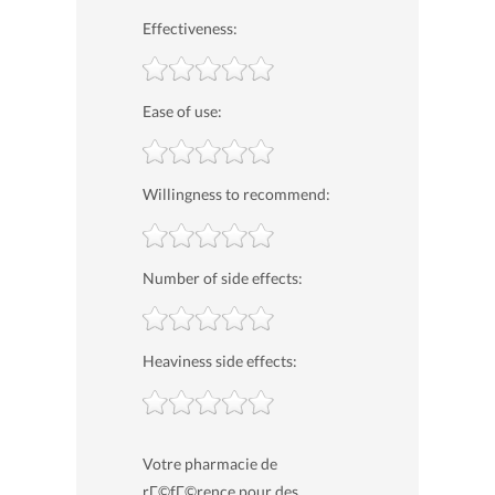
Effectiveness:
Ease of use:
Willingness to recommend:
Number of side effects:
Heaviness side effects:
Votre pharmacie de
rГ©fГ©rence pour des