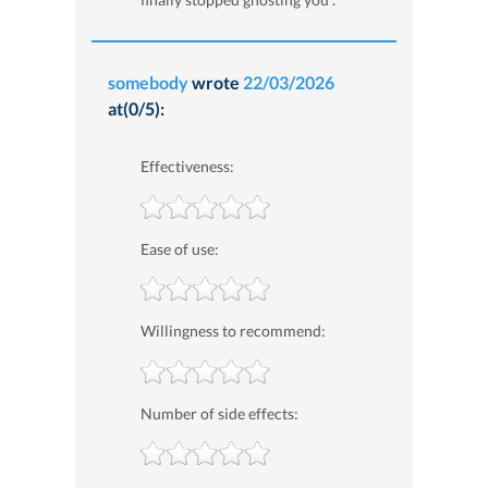
somebody
wrote
22/03/2026
at(0/5):
Effectiveness:
Ease of use:
Willingness to recommend:
Number of side effects: