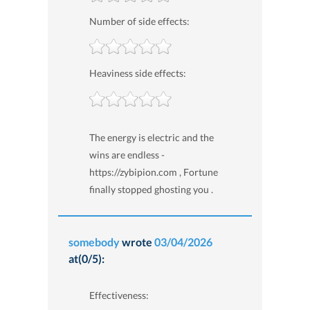
Number of side effects:
Heaviness side effects:
The energy is electric and the
wins are endless -
https://zybipion.com , Fortune
finally stopped ghosting you .
somebody
wrote
03/04/2026
at(0/5):
Effectiveness: