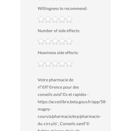
Willingness to recommend:
Number of side effects:
Heaviness side effects:
Votre pharmacie de
rГ©fГ©rence pour des
conseils avisГ©s et rapides -
https://acceslibre.beta.gouv.fr/app/58-
magny-
cours/a/pharmacie/erp/pharmacie-
du-circuit/ , Conseils santГ©
fiables et large choix de