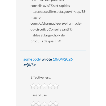
conseils avisГ©s et rapides -
https://acceslibre.beta.gouv.fr/app/58-
magny-
cours/a/pharmacie/erp/pharmacie-
du-circuit/ , Conseils santГ©
fiables et large choix de
produits de qualitГ© .
somebody
wrote
10/04/2026
at(0/5):
Effectiveness:
Ease of use: