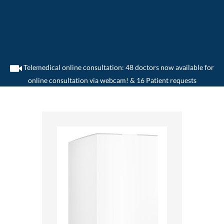
Telemedical online consultation: 48 doctors now available for
online consultation via webcam! & 16 Patient requests
>
Home
>
medikamente-online
>
Unguentolan® Wundsalbe (485.08 mg) Gebro
Pharma AG 7680131880257