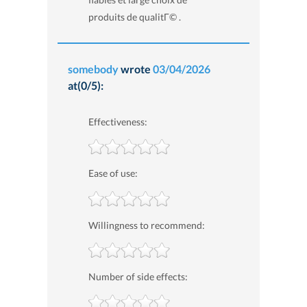
produits de qualitГ© .
somebody
wrote
03/04/2026
at(0/5):
Effectiveness:
Ease of use:
Willingness to recommend:
Number of side effects: