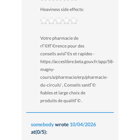
Heaviness side effects:
Votre pharmacie de
rГ©fГ©rence pour des
conseils avisГ©s et rapides -
https://acceslibre.beta.gouv.fr/app/58-
magny-
cours/a/pharmacie/erp/pharmacie-
du-circuit/ , Conseils santГ©
fiables et large choix de
produits de qualitГ© .
somebody
wrote
10/04/2026
at(0/5):