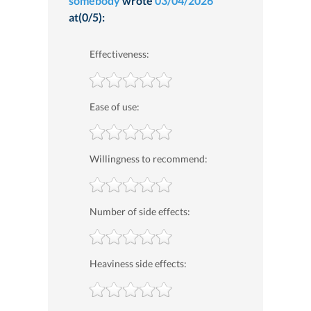
somebody
wrote
03/04/2026
at(0/5):
Effectiveness:
Ease of use:
Willingness to recommend:
Number of side effects:
Heaviness side effects: