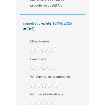
produits de qualitГ© .
somebody
wrote
10/04/2026
at(0/5):
Effectiveness:
Ease of use:
Willingness to recommend:
Number of side effects: