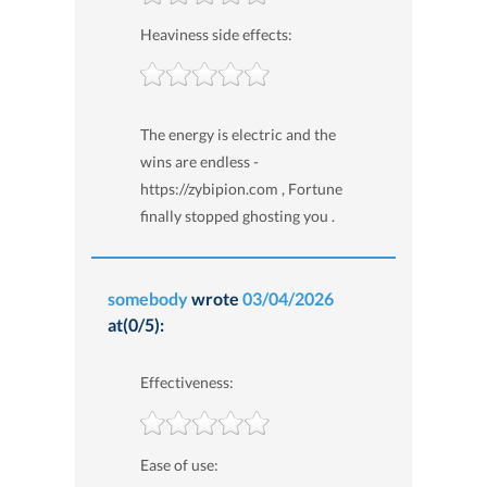
Heaviness side effects:
The energy is electric and the
wins are endless -
https://zybipion.com , Fortune
finally stopped ghosting you .
somebody
wrote
03/04/2026
at(0/5):
Effectiveness:
Ease of use: