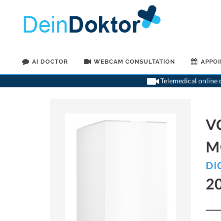
AI DOCTOR
WEBCAM CONSULTATION
APPO
Telemedical online c
V
M
DI
2