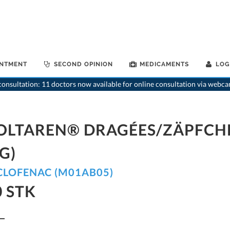
INTMENT
SECOND OPINION
MEDICAMENTS
LOG
>
Home
>
medikamente-online
>
V
onsultation: 11 doctors now available for online consultation via webca
OLTAREN® DRAGÉES/ZÄPFCHE
G)
CLOFENAC (M01AB05)
0 STK