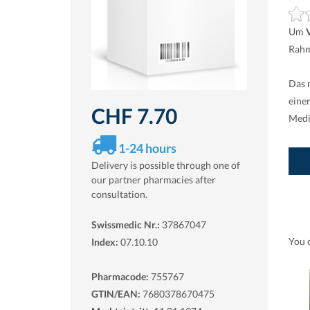
Um
Rahm
Das 
eine
CHF 7.70
Medi
1-24 hours
Delivery is possible through one of
our partner pharmacies after
consultation.
Swissmedic Nr.:
37867047
You 
Index:
07.10.10
Pharmacode:
755767
GTIN/EAN:
7680378670475