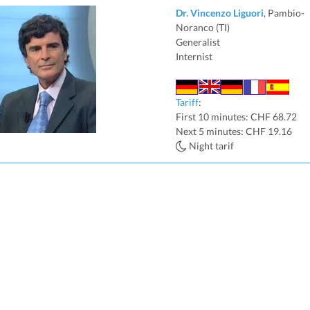
Dr. Vincenzo Liguori
, Pambio-
Noranco (TI)
Generalist
Internist
Tariff
:
First 10 minutes: CHF 68.72
Next 5 minutes: CHF 19.16
Night tarif