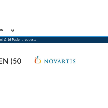
IN
oltaren® Dragées/Zäpfchen (50 mg) Novartis Pharma Schweiz AG 7680378670475
m! & 16 Patient requests
N (50