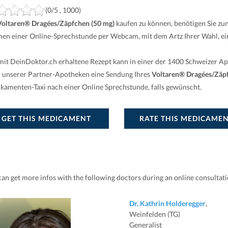
(0/5 , 1000)
Voltaren® Dragées/Zäpfchen (50 mg)
kaufen zu können, benötigen Sie zun
en einer Online-Sprechstunde per Webcam, mit dem Artz Ihrer Wahl, ein
mit DeinDoktor.ch erhaltene Rezept kann in einer der 1400 Schweizer A
r unserer Partner-Apotheken eine Sendung Ihres
Voltaren® Dragées/Zäpf
kamenten-Taxi nach einer Online Sprechstunde, falls gewünscht.
GET THIS MEDICAMENT
RATE THIS MEDICAME
can get more infos with the following doctors during an online consultat
Dr. Kathrin Holderegger
,
Weinfelden (TG)
Generalist