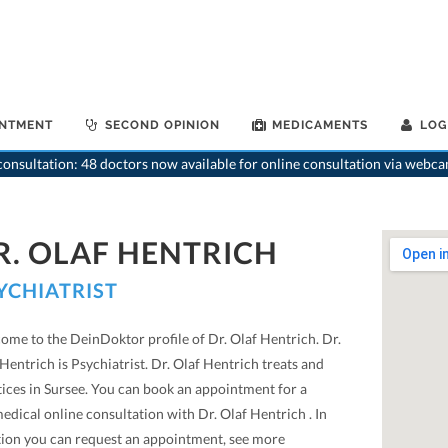
INTMENT
SECOND OPINION
MEDICAMENTS
LOG
onsultation: 48 doctors now available for online consultation via webca
R. OLAF HENTRICH
YCHIATRIST
ome to the DeinDoktor profile of Dr. Olaf Hentrich. Dr.
Hentrich is Psychiatrist. Dr. Olaf Hentrich treats and
tices in Sursee. You can book an appointment for a
edical online consultation with Dr. Olaf Hentrich . In
tion you can request an appointment, see more