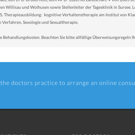
llen Willisau und Wolhusen sowie Stellenleiter der Tagesklinik in Sursee
herapieausbildung: kognitive Verhaltenstherapie am Institut von Kla
 Verfahren, Sexologie und Sexualtherapie.
Behandlungskosten. Beachten Sie bitte allfällige Überweisungsregeln I
 the doctors practice to arrange an online consu