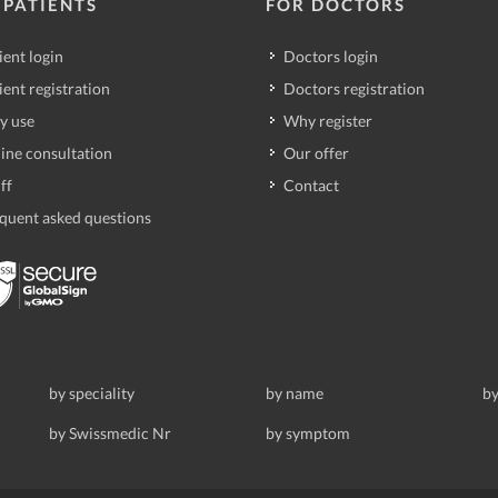
 PATIENTS
FOR DOCTORS
ient login
Doctors login
ient registration
Doctors registration
y use
Why register
ine consultation
Our offer
ff
Contact
quent asked questions
by speciality
by name
by
by Swissmedic Nr
by symptom