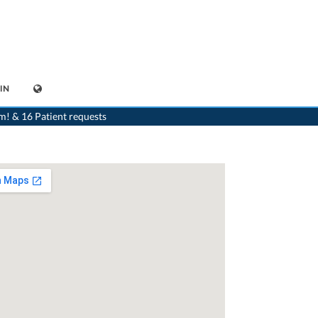
IN
>
Psychiatrist
>
Sursee
>
Dr. Olaf Hentrich
m! & 16 Patient requests