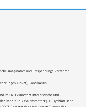
ische, imaginative und Entspannungs-
Verfahren.
herungen, Privat), Konsiliarius
nd im LKH Wunstorf. Internistische und
 der Reha-
Klinik Walenstadtberg. • Psychiatrische
s 2007 Oberarzt der Ambulanten Dienste der