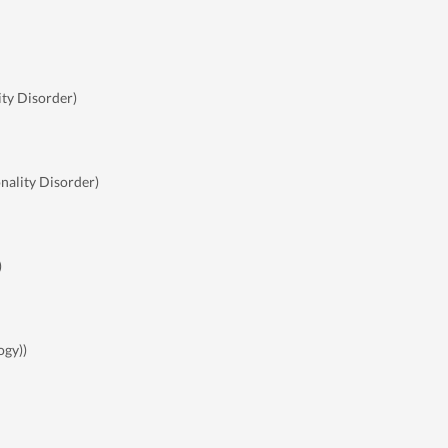
ity Disorder)
onality Disorder)
)
ogy))