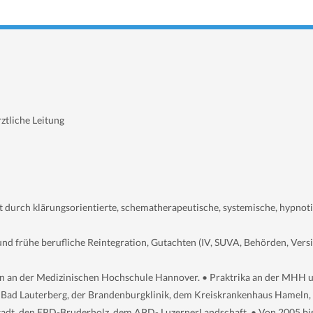
ztliche Leitung
t durch klärungsorientierte, schematherapeutische, systemische, hypnot
 frühe berufliche Reintegration, Gutachten (IV, SUVA, Behörden, Versic
 an der Medizinischen Hochschule Hannover. • Praktrika an der MHH u
 Bad Lauterberg, der Brandenburgklinik, dem Kreiskrankenhaus Hameln,
tadt, den EPD-
Bruderholz, dem APD-
LuzernerLandschaft. • Von 2005 bi