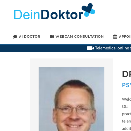
AI DOCTOR
WEBCAM CONSULTATION
APPO
Telemedical online c
D
PS
Welc
Olaf 
prac
telem
addi