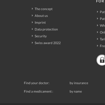
FOR
The concept
Pat
About us
Pat
Imprint
Wh
Data protection
Onl
Security
Tari
Swiss award 2022
Fre
Find your doctor:
by insurance
Find a medicament :
by name