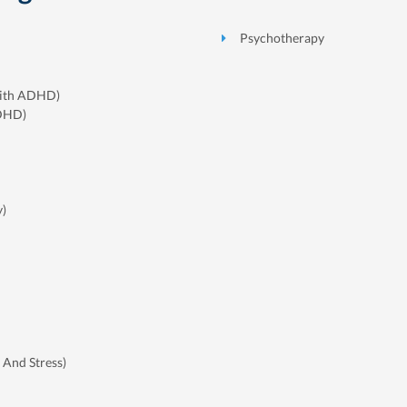
Psychotherapy
with ADHD)
ADHD)
y)
 And Stress)