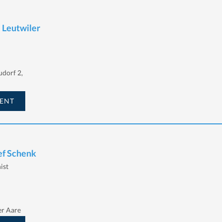
 Leutwiler
dorf 2,
ENT
ef Schenk
ist
er Aare