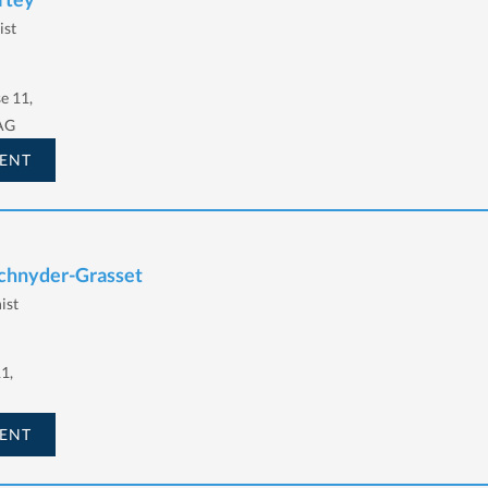
ist
e 11,
AG
ENT
Schnyder-Grasset
ist
11,
ENT