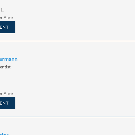
1,
er Aare
ENT
Germann
entist
er Aare
ENT
rtey