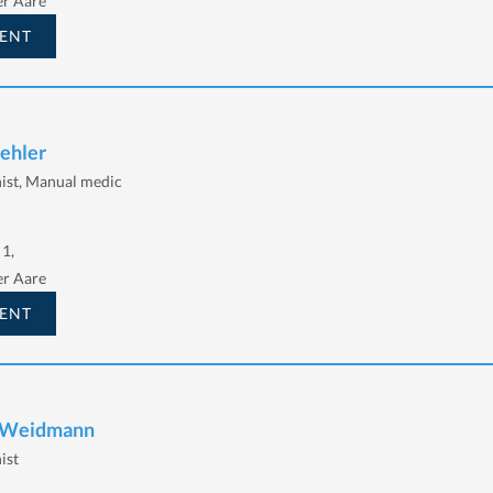
er Aare
ENT
ehler
nist, Manual medic
 1,
er Aare
ENT
d Weidmann
ist