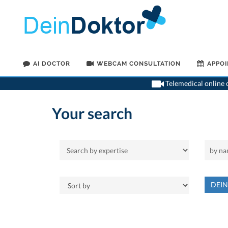
AI DOCTOR
WEBCAM CONSULTATION
APPO
Telemedical online c
Your search
DEI