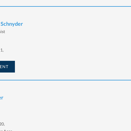
h Schnyder
ist
11,
ENT
er
20,