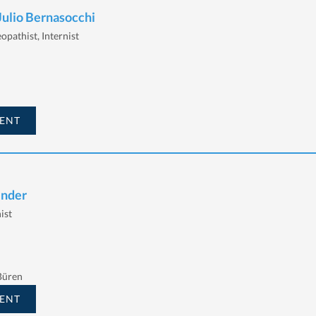
Julio Bernasocchi
pathist, Internist
ENT
inder
ist
Büren
ENT