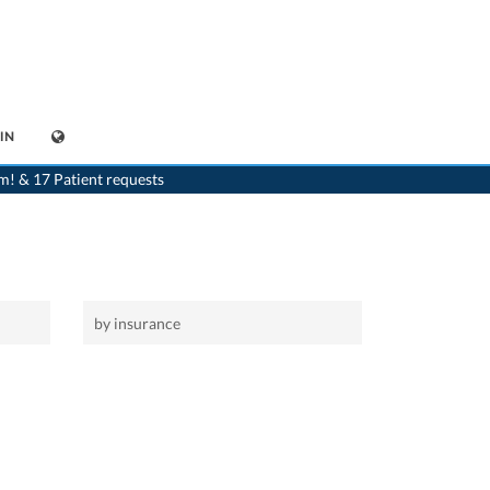
IN
>
Home
>
Bure
m! & 17 Patient requests