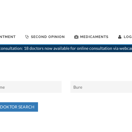
INTMENT
SECOND OPINION
MEDICAMENTS
LOG
onsultation: 18 doctors now available for online consultation via webca
NDOKTOR SEARCH