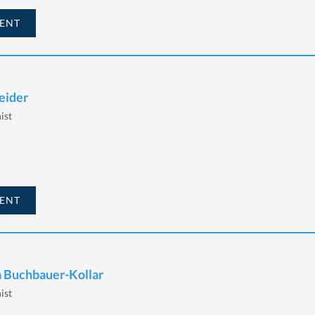
ENT
eider
ist
ENT
a Buchbauer-Kollar
ist