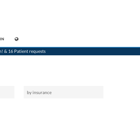
IN
>
Home
>
Siebnen
m! & 16 Patient requests