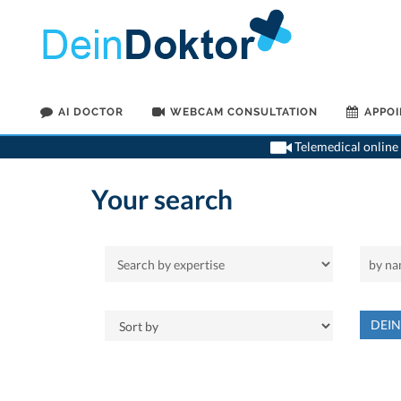
AI DOCTOR
WEBCAM CONSULTATION
APPO
Telemedical online 
Your search
DEI