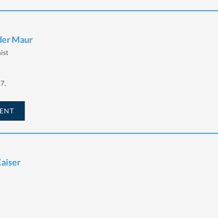
 der Maur
ist
7,
ENT
Kaiser