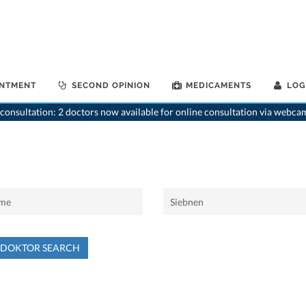
INTMENT
SECOND OPINION
MEDICAMENTS
LOG
consultation: 2 doctors now available for online consultation via webca
NDOKTOR SEARCH