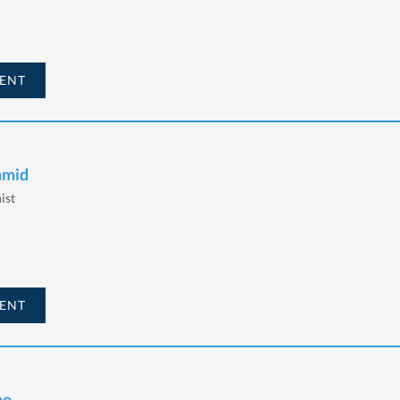
ENT
hmid
ist
ENT
no