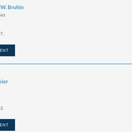
 W. Bruhin
ist
7,
ENT
eier
3,
ENT