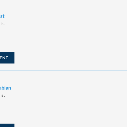
ist
ist
ENT
abian
ist