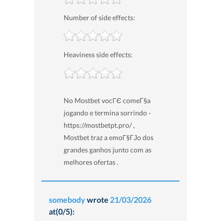
Number of side effects:
Heaviness side effects:
No Mostbet vocГЄ comeГ§a
jogando e termina sorrindo -
https://mostbetpt.pro/ ,
Mostbet traz a emoГ§ГЈo dos
grandes ganhos junto com as
melhores ofertas .
somebody
wrote
21/03/2026
at(0/5):