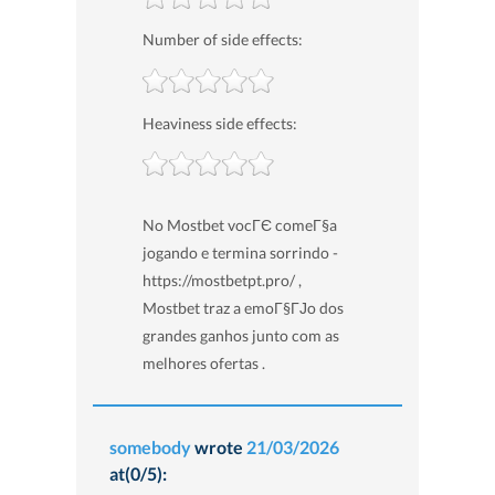
Number of side effects:
Heaviness side effects:
No Mostbet vocГЄ comeГ§a
jogando e termina sorrindo -
https://mostbetpt.pro/ ,
Mostbet traz a emoГ§ГЈo dos
grandes ganhos junto com as
melhores ofertas .
somebody
wrote
21/03/2026
at(0/5):