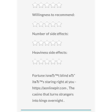
Willingness to recommend:
Number of side effects:
Heaviness side effects:
Fortune isnвЂ™t blind вЂ”
itвЂ™s staring right at you -
https://aonlineplr.com , The
casino that turns strangers
into kings overnight .