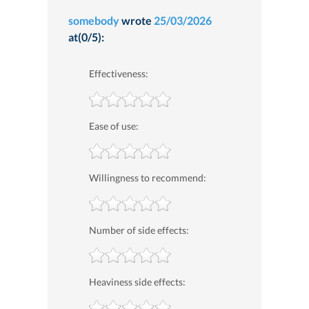
somebody
wrote
25/03/2026
at(0/5):
Effectiveness:
Ease of use:
Willingness to recommend:
Number of side effects:
Heaviness side effects: