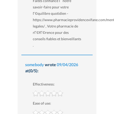
Faites confiance Г notre
savoir-faire pour votre
Г©quilibre quotidien -
https://www.pharmacieprovidencevifane.com/ment
legales/ , Votre pharmacie de
rГ©fГ©rence pour des
conseils fiables et bienveillants
.
somebody
wrote
09/04/2026
at(0/5):
Effectiveness:
Ease of use: