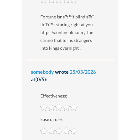
Fortune isnвЂ™t blind вЂ”
itвЂ™s staring right at you -
https://aonlineplr.com , The
casino that turns strangers
into kings overnight .
somebody
wrote
25/03/2026
at(0/5):
Effectiveness:
Ease of use: