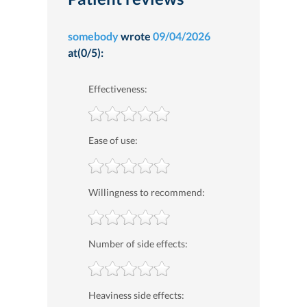
somebody
wrote
09/04/2026
at(0/5):
Effectiveness:
Ease of use:
Willingness to recommend:
Number of side effects:
Heaviness side effects: