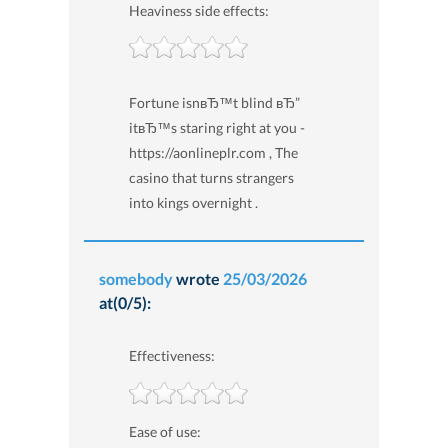
Heaviness side effects:
Fortune isnвЂ™t blind вЂ”
itвЂ™s staring right at you -
https://aonlineplr.com , The
casino that turns strangers
into kings overnight .
somebody
wrote
25/03/2026
at(0/5):
Effectiveness:
Ease of use: