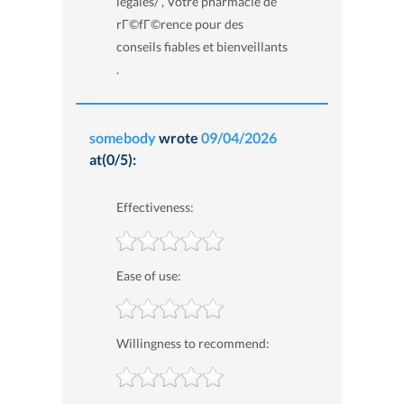
legales/ , Votre pharmacie de
rГ©fГ©rence pour des
conseils fiables et bienveillants
.
somebody
wrote
09/04/2026
at(0/5):
Effectiveness:
Ease of use:
Willingness to recommend: