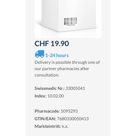
CHF 19.90
1-24 hours
Delivery is possible through one of
our partner pharmacies after
consultation.
Swissmedic Nr.:
33005041
Index:
10.02.00
Pharmacode:
5095293
GTIN/EAN:
7680330050413
Markteintritt:
k.a.