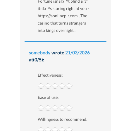
Fortune isnвЂ™t blind вЂ”
itвЂ™s staring right at you -
https://aonlineplr.com , The
casino that turns strangers
into kings overnight .
somebody
wrote
21/03/2026
at(0/5):
Effectiveness:
Ease of use:
Willingness to recommend: