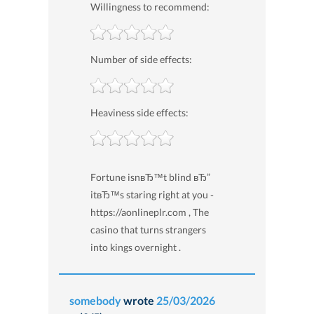
Willingness to recommend:
Number of side effects:
Heaviness side effects:
Fortune isnвЂ™t blind вЂ”
itвЂ™s staring right at you -
https://aonlineplr.com , The
casino that turns strangers
into kings overnight .
somebody
wrote
25/03/2026