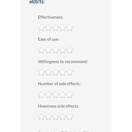
at(0/5):
Effectiveness:
Ease of use:
Willingness to recommend:
Number of side effects:
Heaviness side effects: