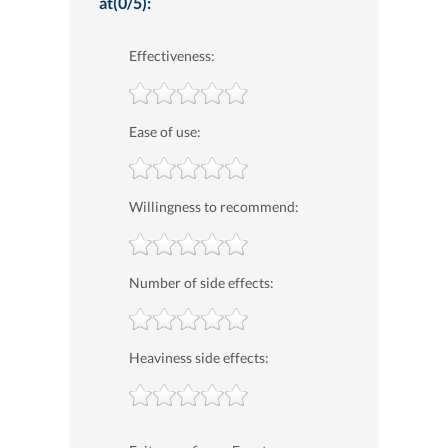
at(0/5):
Effectiveness:
Ease of use:
Willingness to recommend:
Number of side effects:
Heaviness side effects: