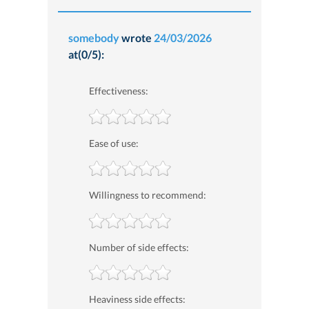
somebody
wrote
24/03/2026
at(0/5):
Effectiveness:
Ease of use:
Willingness to recommend:
Number of side effects:
Heaviness side effects: