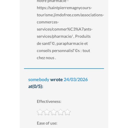
notre pharmacie -
https://saintpierremagnycours-
tourisme.jimdofree.com/associations-
commerces-
services/commer%C3%A7ants-
services/pharmacie/ , Produits
de santГ©, parapharmacie et
conseils personnalisГ©s : tout
chez nous .
somebody
wrote
24/03/2026
at(0/5):
Effectiveness:
Ease of use: