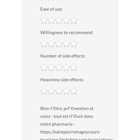
Ease of use:
Willingness to recommend:
Number of side effects:
Heaviness side effects:
Bien-ГЄtre, prГ©vention et
soins : tout est rГ©uni dans
notre pharmacie -
https://saintpierremagnycours-
tourisme.jimdofree.com/associations-