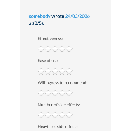
somebody
wrote
24/03/2026
at(0/5):
Effectiveness:
Ease of use:
Willingness to recommend:
Number of side effects:
Heaviness side effects: