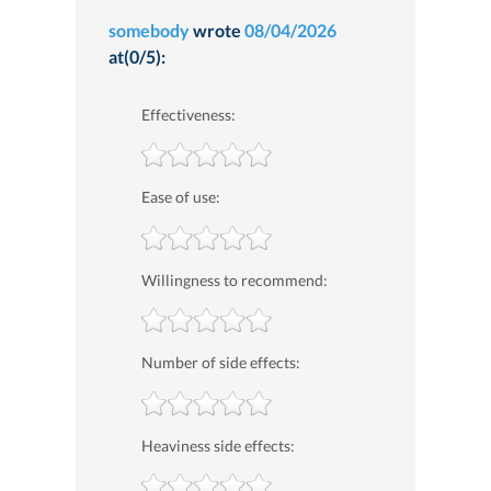
somebody
wrote
08/04/2026
at(0/5):
Effectiveness:
Ease of use:
Willingness to recommend:
Number of side effects:
Heaviness side effects: