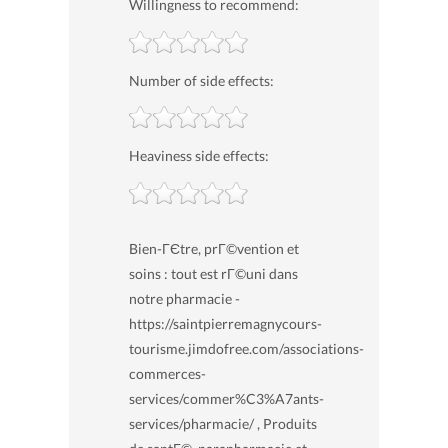
Willingness to recommend:
Number of side effects:
Heaviness side effects:
Bien-ГЄtre, prГ©vention et
soins : tout est rГ©uni dans
notre pharmacie -
https://saintpierremagnycours-
tourisme.jimdofree.com/associations-
commerces-
services/commer%C3%A7ants-
services/pharmacie/ , Produits