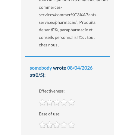
commerces-
services/commer%C3%A7ants-
services/pharmacie/ , Produits
de santГ©, parapharmacie et
conseils personnalisГ©s : tout
chez nous .
somebody
wrote
08/04/2026
at(0/5):
Effectiveness:
Ease of use: