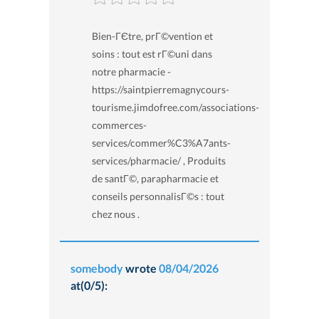
Bien-ГЄtre, prГ©vention et
soins : tout est rГ©uni dans
notre pharmacie -
https://saintpierremagnycours-
tourisme.jimdofree.com/associations-
commerces-
services/commer%C3%A7ants-
services/pharmacie/ , Produits
de santГ©, parapharmacie et
conseils personnalisГ©s : tout
chez nous .
somebody
wrote
08/04/2026
at(0/5):