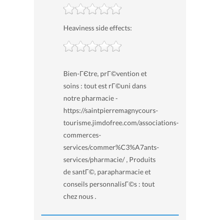
Heaviness side effects:
Bien-ГЄtre, prГ©vention et
soins : tout est rГ©uni dans
notre pharmacie -
https://saintpierremagnycours-
tourisme.jimdofree.com/associations-
commerces-
services/commer%C3%A7ants-
services/pharmacie/ , Produits
de santГ©, parapharmacie et
conseils personnalisГ©s : tout
chez nous .