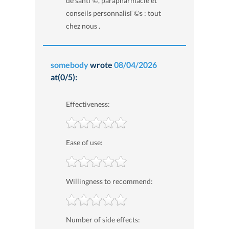
de santГ©, parapharmacie et
conseils personnalisГ©s : tout
chez nous .
somebody
wrote
08/04/2026
at(0/5):
Effectiveness:
Ease of use:
Willingness to recommend:
Number of side effects: