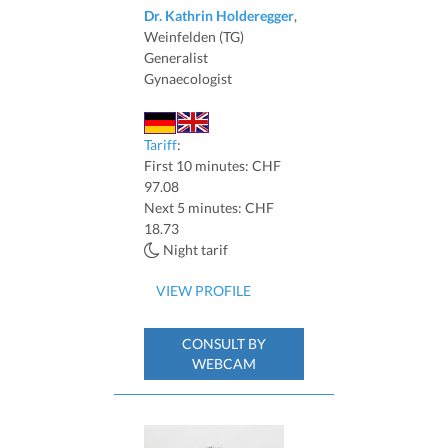
Dr. Kathrin Holderegger
,
Weinfelden (TG)
Generalist
Gynaecologist
Tariff
:
First 10 minutes: CHF
97.08
Next 5 minutes: CHF
18.73
Night tarif
VIEW PROFILE
CONSULT BY
WEBCAM