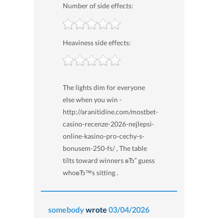
Number of side effects:
Heaviness side effects:
The lights dim for everyone
else when you win -
http://aranitidine.com/mostbet-
casino-recenze-2026-nejlepsi-
online-kasino-pro-cechy-s-
bonusem-250-fs/ , The table
tilts toward winners вЂ” guess
whoвЂ™s sitting .
somebody
wrote
03/04/2026