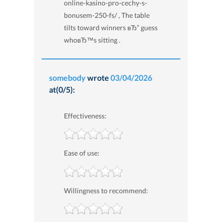
online-kasino-pro-cechy-s-
bonusem-250-fs/ , The table
tilts toward winners вЂ” guess
whoвЂ™s sitting .
somebody
wrote
03/04/2026
at(0/5):
Effectiveness:
Ease of use:
Willingness to recommend: