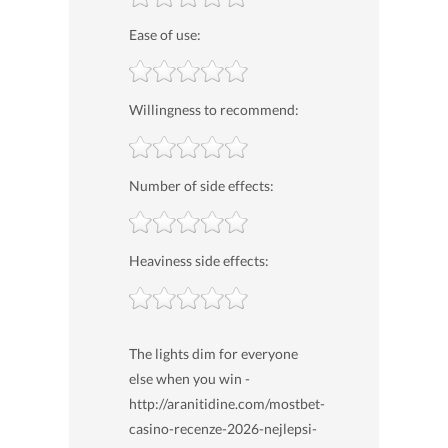
Ease of use:
Willingness to recommend:
Number of side effects:
Heaviness side effects:
The lights dim for everyone
else when you win -
http://aranitidine.com/mostbet-
casino-recenze-2026-nejlepsi-