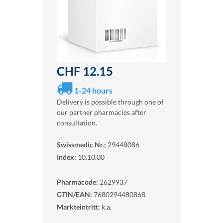
CHF 12.15
1-24 hours
Delivery is possible through one of
our partner pharmacies after
consultation.
Swissmedic Nr.:
29448086
Index:
10.10.00
Pharmacode:
2629937
GTIN/EAN:
7680294480868
Markteintritt:
k.a.