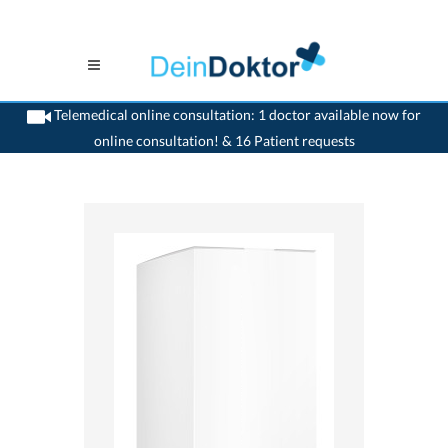
Telemedical online consultation: 1 doctor available now for
online consultation! & 16 Patient requests
>
Home
>
medikamente-online
>
Balmed Hermal® (850 mg) Almirall AG
7680294480868