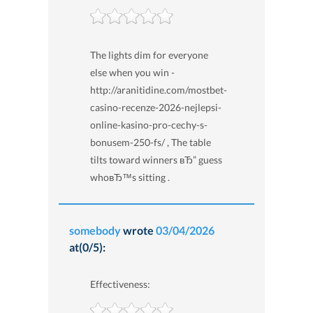
The lights dim for everyone
else when you win -
http://aranitidine.com/mostbet-
casino-recenze-2026-nejlepsi-
online-kasino-pro-cechy-s-
bonusem-250-fs/ , The table
tilts toward winners вЂ” guess
whoвЂ™s sitting .
somebody
wrote
03/04/2026
at(0/5):
Effectiveness: