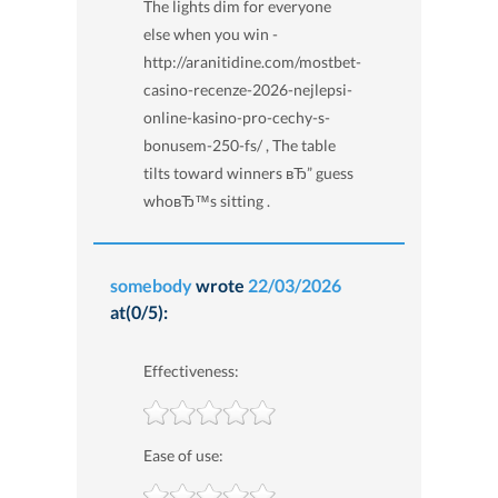
The lights dim for everyone
else when you win -
http://aranitidine.com/mostbet-
casino-recenze-2026-nejlepsi-
online-kasino-pro-cechy-s-
bonusem-250-fs/ , The table
tilts toward winners вЂ” guess
whoвЂ™s sitting .
somebody
wrote
22/03/2026
at(0/5):
Effectiveness:
Ease of use: