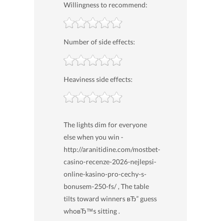
Willingness to recommend:
Number of side effects:
Heaviness side effects:
The lights dim for everyone
else when you win -
http://aranitidine.com/mostbet-
casino-recenze-2026-nejlepsi-
online-kasino-pro-cechy-s-
bonusem-250-fs/ , The table
tilts toward winners вЂ” guess
whoвЂ™s sitting .