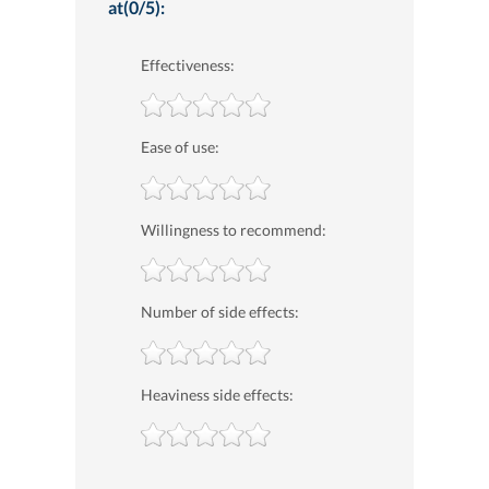
at(0/5):
Effectiveness:
Ease of use:
Willingness to recommend:
Number of side effects:
Heaviness side effects: