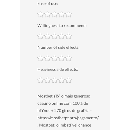
Ease of use:
Willingness to recommend:
Number of side effects:
Heaviness side effects:
Mostbet вЂ“ o mais generoso
cassino online com 100% de
bГґnus + 270 giros de graГ§a -
https://mostbetpt.pro/pagamento/
, Mostbet: o imbatГ­vel chance