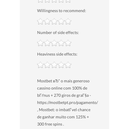
Willingness to recommend:
Number of side effects:
Heaviness side effects:
Mostbet вЂ“ o mais generoso
cassino online com 100% de
bГґnus + 270 giros de graГ§a -
https://mostbetpt.pro/pagamento/
, Mostbet: o imbatГ­vel chance
de ganhar muito com 125% +
300 free spins .