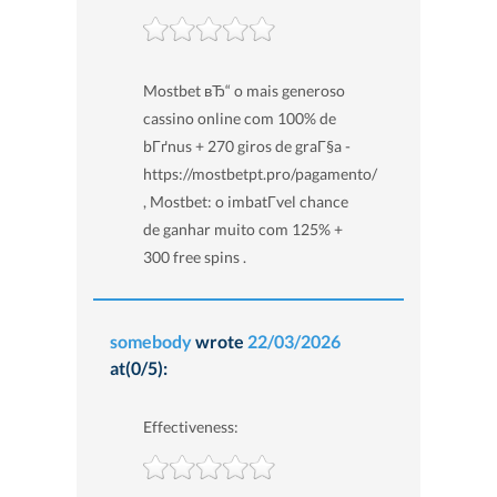
Mostbet вЂ“ o mais generoso
cassino online com 100% de
bГґnus + 270 giros de graГ§a -
https://mostbetpt.pro/pagamento/
, Mostbet: o imbatГ­vel chance
de ganhar muito com 125% +
300 free spins .
somebody
wrote
22/03/2026
at(0/5):
Effectiveness: