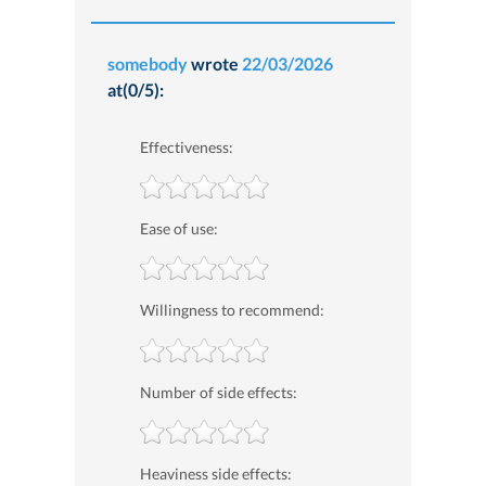
somebody
wrote
22/03/2026
at(0/5):
Effectiveness:
Ease of use:
Willingness to recommend:
Number of side effects:
Heaviness side effects: