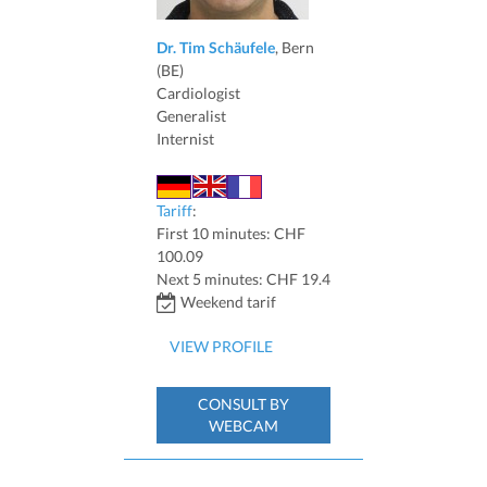
Dr. Tim Schäufele
, Bern
(BE)
Cardiologist
Generalist
Internist
Tariff
:
First 10 minutes: CHF
100.09
Next 5 minutes: CHF 19.4
Weekend tarif
VIEW PROFILE
CONSULT BY
WEBCAM