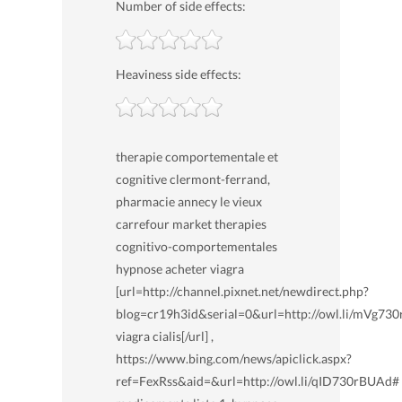
Number of side effects:
Heaviness side effects:
therapie comportementale et
cognitive clermont-ferrand,
pharmacie annecy le vieux
carrefour market therapies
cognitivo-comportementales
hypnose acheter viagra
[url=http://channel.pixnet.net/newdirect.php?
blog=cr19h3id&serial=0&url=http://owl.li/mVg73
viagra cialis[/url] ,
https://www.bing.com/news/apiclick.aspx?
ref=FexRss&aid=&url=http://owl.li/qID730rBUAd#