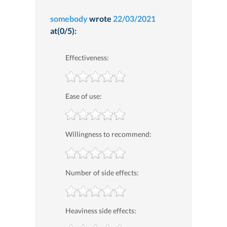
somebody
wrote
22/03/2021
at(0/5):
Effectiveness:
Ease of use:
Willingness to recommend:
Number of side effects:
Heaviness side effects: