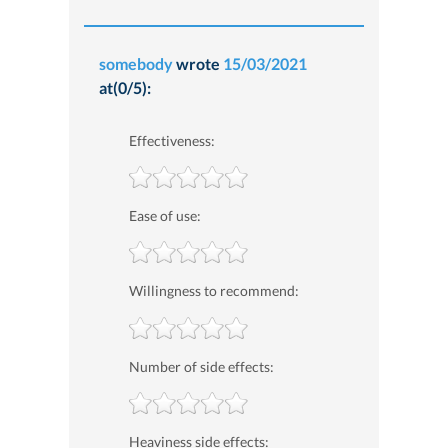
somebody
wrote
15/03/2021
at(0/5):
Effectiveness:
Ease of use:
Willingness to recommend:
Number of side effects:
Heaviness side effects: