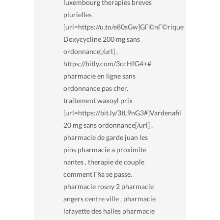
luxembourg therapies breves
plurielles
[url=https://u.to/e80sGw]GГ©nГ©rique
Doxycycline 200 mg sans
ordonnance[/url] ,
https://bitly.com/3ccHfG4+#
pharmacie en ligne sans
ordonnance pas cher.
traitement waxoyl prix
[url=https://bit.ly/3tL9nG3#]Vardenafil
20 mg sans ordonnance[/url] ,
pharmacie de garde juan les
pins pharmacie a proximite
nantes , therapie de couple
comment Г§a se passe.
pharmacie rosny 2 pharmacie
angers centre ville , pharmacie
lafayette des halles pharmacie