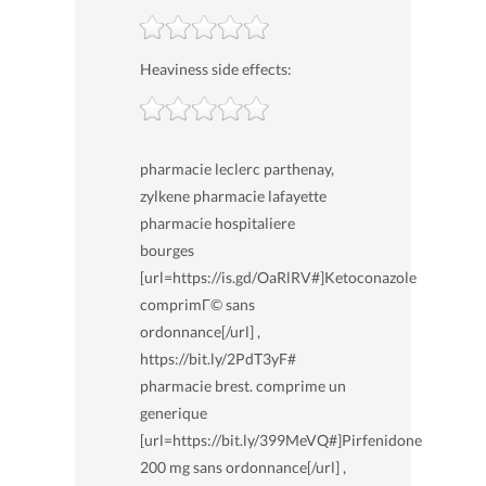
Heaviness side effects:
pharmacie leclerc parthenay,
zylkene pharmacie lafayette
pharmacie hospitaliere
bourges
[url=https://is.gd/OaRlRV#]Ketoconazole
comprimГ© sans
ordonnance[/url] ,
https://bit.ly/2PdT3yF#
pharmacie brest. comprime un
generique
[url=https://bit.ly/399MeVQ#]Pirfenidone
200 mg sans ordonnance[/url] ,