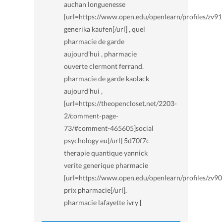
auchan longuenesse
[url=https://www.open.edu/openlearn/profiles/zv
generika kaufen[/url] , quel
pharmacie de garde
aujourd’hui , pharmacie
ouverte clermont ferrand.
pharmacie de garde kaolack
aujourd’hui ,
[url=https://theopencloset.net/2203-
2/comment-page-
73/#comment-465605]social
psychology eu[/url] 5d70f7c
therapie quantique yannick
verite generique pharmacie
[url=https://www.open.edu/openlearn/profiles/zv9
prix pharmacie[/url].
pharmacie lafayette ivry [