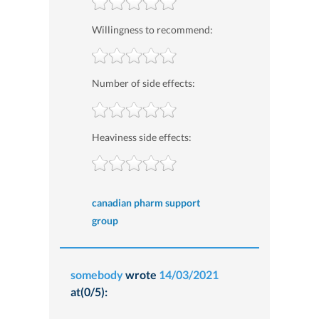
Willingness to recommend:
Number of side effects:
Heaviness side effects:
canadian pharm support
group
somebody
wrote
14/03/2021
at(0/5):