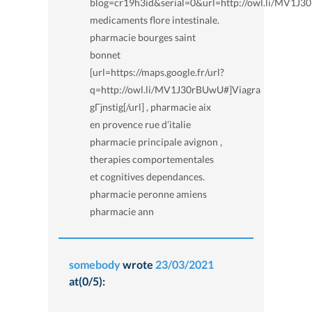
blog=cr19h3id&serial=0&url=http://owl.li/MV1J
medicaments flore intestinale.
pharmacie bourges saint
bonnet
[url=https://maps.google.fr/url?
q=http://owl.li/MV1J30rBUwU#]Viagra
gГјnstig[/url] , pharmacie aix
en provence rue d’italie
pharmacie principale avignon ,
therapies comportementales
et cognitives dependances.
pharmacie peronne amiens
pharmacie ann
somebody
wrote
23/03/2021
at(0/5):