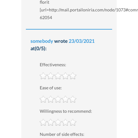
florit
[url=http://mail.portailoniria.com/node/1073#com
62054
somebody
wrote
23/03/2021
at(0/5):
Effectiveness:
Ease of use:
Willingness to recommend:
Number of side effects: