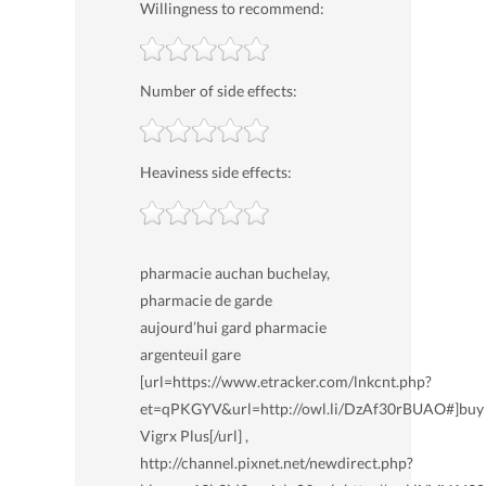
Willingness to recommend:
Number of side effects:
Heaviness side effects:
pharmacie auchan buchelay,
pharmacie de garde
aujourd’hui gard pharmacie
argenteuil gare
[url=https://www.etracker.com/lnkcnt.php?
et=qPKGYV&url=http://owl.li/DzAf30rBUAO#]buy
Vigrx Plus[/url] ,
http://channel.pixnet.net/newdirect.php?