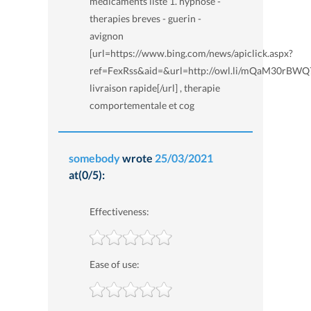
medicaments liste 1. hypnose -
therapies breves - guerin -
avignon
[url=https://www.bing.com/news/apiclick.aspx?
ref=FexRss&aid=&url=http://owl.li/mQaM30rBWQ
livraison rapide[/url] , therapie
comportementale et cog
somebody
wrote
25/03/2021
at(0/5):
Effectiveness:
Ease of use: