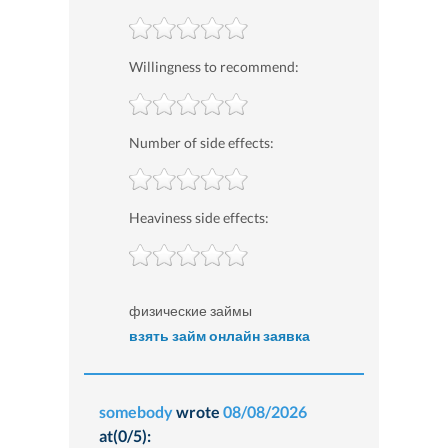
Willingness to recommend:
Number of side effects:
Heaviness side effects:
физические займы
взять займ онлайн заявка
somebody
wrote
08/08/2026
at(0/5):