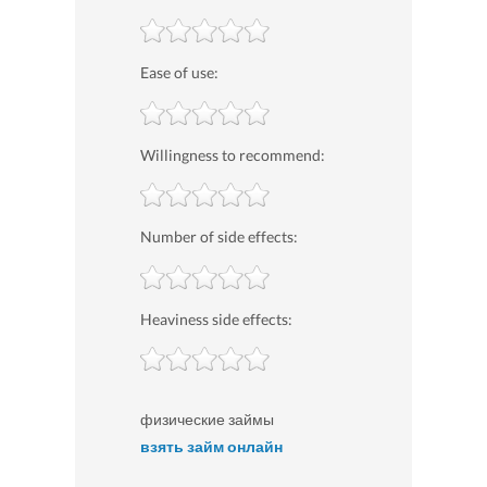
Ease of use:
Willingness to recommend:
Number of side effects:
Heaviness side effects:
физические займы
взять займ онлайн