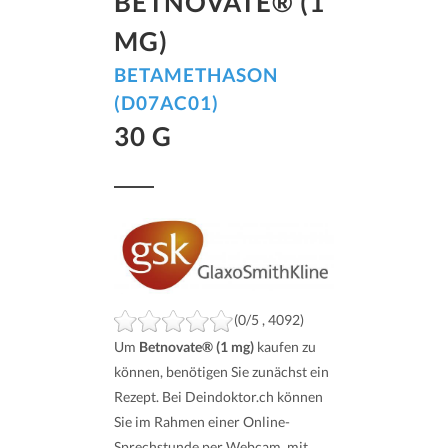
BETNOVATE® (1
MG)
BETAMETHASON
(D07AC01)
30 G
(0/5 , 4092)
Um
Betnovate® (1 mg)
kaufen zu
können, benötigen Sie zunächst ein
Rezept. Bei Deindoktor.ch können
Sie im Rahmen einer Online-
Sprechstunde per Webcam, mit