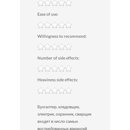
Ease of use:
Willingness to recommend:
Number of side effects:
Heaviness side effects:
Бухгалтер, кладовщик,
электрик, охранник, сварщик
входят в число самых
востребованных вакансий