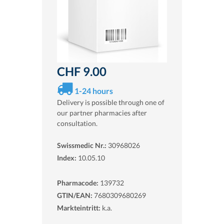
CHF 9.00
1-24 hours
Delivery is possible through one of
our partner pharmacies after
consultation.
Swissmedic Nr.:
30968026
Index:
10.05.10
Pharmacode:
139732
GTIN/EAN:
7680309680269
Markteintritt:
k.a.