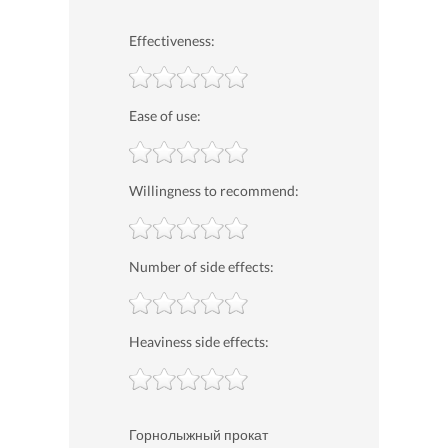
Effectiveness:
Ease of use:
Willingness to recommend:
Number of side effects:
Heaviness side effects:
Горнолыжный прокат