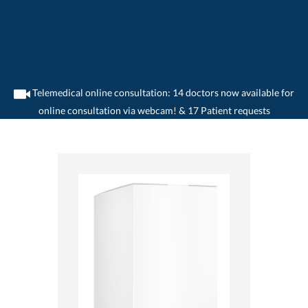
Telemedical online consultation: 14 doctors now available for
online consultation via webcam! & 17 Patient requests
>
Home
>
medikamente-online
>
Co-Amoxicillin Helvepharm (1000 mg)
Helvepharm AG 7680590500055