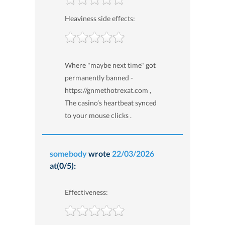
Heaviness side effects:
Where "maybe next time" got
permanently banned -
https://gnmethotrexat.com ,
The casino’s heartbeat synced
to your mouse clicks .
somebody
wrote
22/03/2026
at(0/5):
Effectiveness: