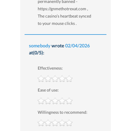
permanently banned -
https://gnmethotrexat.com ,
The casino’s heartbeat synced
to your mouse clicks .
somebody
wrote
02/04/2026
at(0/5):
Effectiveness:
Ease of use:
Willingness to recommend: