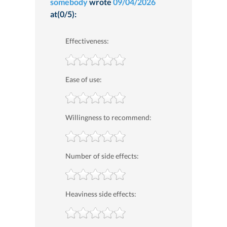
somebody
wrote
09/04/2026
at(0/5):
Effectiveness:
Ease of use:
Willingness to recommend:
Number of side effects:
Heaviness side effects: