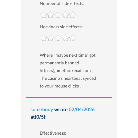
Number of side effects:
Heaviness side effects:
Where "maybe next time" got
permanently banned -
https://gnmethotrexat.com ,
The casino’s heartbeat synced
to your mouse clicks .
somebody
wrote
02/04/2026
at(0/5):
Effectiveness: