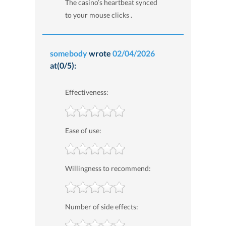
The casino’s heartbeat synced
to your mouse clicks .
somebody
wrote
02/04/2026
at(0/5):
Effectiveness:
Ease of use:
Willingness to recommend:
Number of side effects: