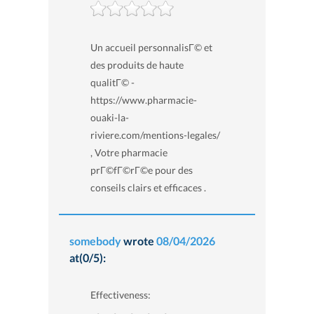
Un accueil personnalisГ© et
des produits de haute
qualitГ© -
https://www.pharmacie-
ouaki-la-
riviere.com/mentions-legales/
, Votre pharmacie
prГ©fГ©rГ©e pour des
conseils clairs et efficaces .
somebody
wrote
08/04/2026
at(0/5):
Effectiveness: