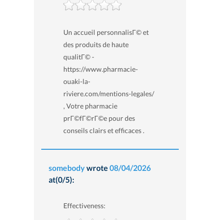
Un accueil personnalisГ© et
des produits de haute
qualitГ© -
https://www.pharmacie-
ouaki-la-
riviere.com/mentions-legales/
, Votre pharmacie
prГ©fГ©rГ©e pour des
conseils clairs et efficaces .
somebody
wrote
08/04/2026
at(0/5):
Effectiveness: