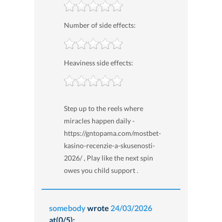
Number of side effects:
Heaviness side effects:
Step up to the reels where
miracles happen daily -
https://gntopama.com/mostbet-
kasino-recenzie-a-skusenosti-
2026/ , Play like the next spin
owes you child support .
somebody
wrote
24/03/2026
at(0/5):