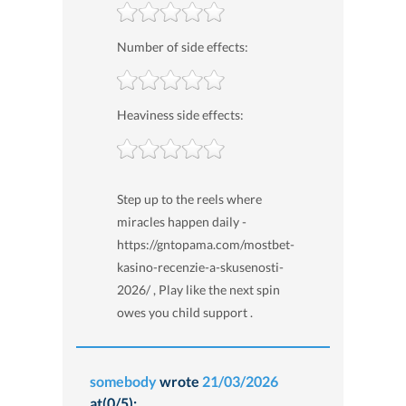
Number of side effects:
Heaviness side effects:
Step up to the reels where
miracles happen daily -
https://gntopama.com/mostbet-
kasino-recenzie-a-skusenosti-
2026/ , Play like the next spin
owes you child support .
somebody
wrote
21/03/2026
at(0/5):