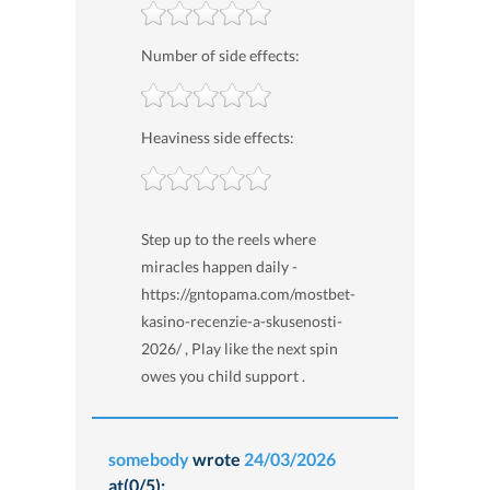
Number of side effects:
Heaviness side effects:
Step up to the reels where
miracles happen daily -
https://gntopama.com/mostbet-
kasino-recenzie-a-skusenosti-
2026/ , Play like the next spin
owes you child support .
somebody
wrote
24/03/2026
at(0/5):