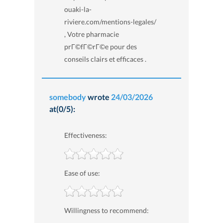
ouaki-la-
riviere.com/mentions-legales/
, Votre pharmacie
prГ©fГ©rГ©e pour des
conseils clairs et efficaces .
somebody
wrote
24/03/2026
at(0/5):
Effectiveness:
Ease of use:
Willingness to recommend: