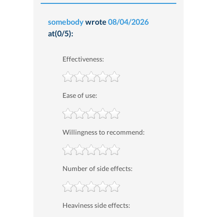
somebody
wrote
08/04/2026
at(0/5):
Effectiveness:
Ease of use:
Willingness to recommend:
Number of side effects:
Heaviness side effects: