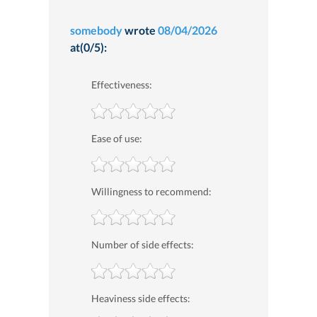
somebody
wrote
08/04/2026
at(0/5):
Effectiveness:
Ease of use:
Willingness to recommend:
Number of side effects:
Heaviness side effects: