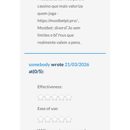
cassino que mais valoriza
quem joga -
https://mostbetpt.pro/ ,
Mostbet: diversГЈo sem
limites e bГґnus que
realmente valem a pena .
somebody
wrote
21/03/2026
at(0/5):
Effectiveness:
Ease of use: