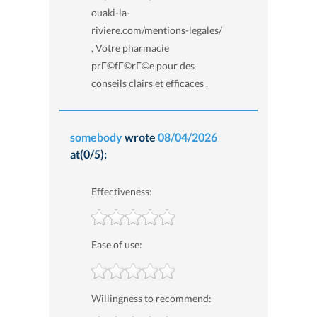
ouaki-la-
riviere.com/mentions-legales/
, Votre pharmacie
prГ©fГ©rГ©e pour des
conseils clairs et efficaces .
somebody
wrote
08/04/2026
at(0/5):
Effectiveness:
Ease of use:
Willingness to recommend: