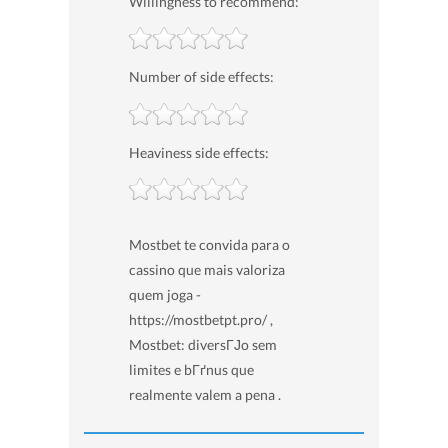
Willingness to recommend:
Number of side effects:
Heaviness side effects:
Mostbet te convida para o
cassino que mais valoriza
quem joga -
https://mostbetpt.pro/ ,
Mostbet: diversГЈo sem
limites e bГґnus que
realmente valem a pena .