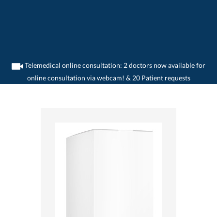
Telemedical online consultation: 2 doctors now available for
online consultation via webcam! & 20 Patient requests
>
Home
>
medikamente-online
>
KCl-retard® (600 mg) Novartis Pharma Schweiz
AG 7680357560018