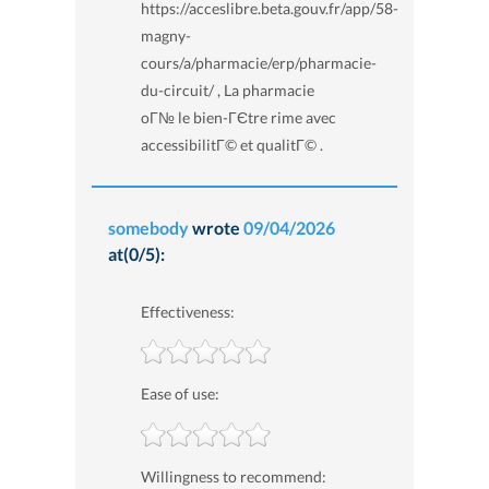
https://acceslibre.beta.gouv.fr/app/58-
magny-
cours/a/pharmacie/erp/pharmacie-
du-circuit/ , La pharmacie
oГ№ le bien-ГЄtre rime avec
accessibilitГ© et qualitГ© .
somebody
wrote
09/04/2026
at(0/5):
Effectiveness:
Ease of use:
Willingness to recommend: