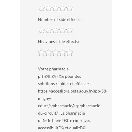
Number of side effects:
Heaviness side effects:
Votre pharmacie
prГ©fГ©rГ©e pour des
solutions rapides et efficaces -
https://acceslibre.beta.gouv.fr/app/58-
magny-
cours/a/pharmacie/erp/pharmacie-
du-circuit/ , La pharmacie
oГ№ le bien-ГЄtre rime avec
accessibilitГ© et qualitГ© .