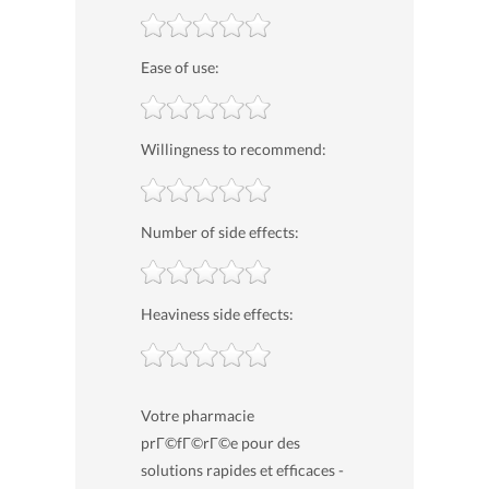
Ease of use:
Willingness to recommend:
Number of side effects:
Heaviness side effects:
Votre pharmacie
prГ©fГ©rГ©e pour des
solutions rapides et efficaces -