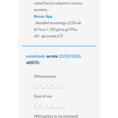
comeГ§a no cadastro e nunca
termina -
Baixar App
, Mostbet te entrega 125% de
bГґnus + 310 giros grГЎtis
вЂ“ aproveite jГЎ .
somebody
wrote
22/03/2026
at(0/5):
Effectiveness:
Ease of use:
Willingness to recommend: