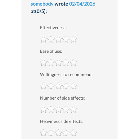
somebody
wrote
02/04/2026
at(0/5):
Effectiveness:
Ease of use:
Willingness to recommend:
Number of side effects:
Heaviness side effects: