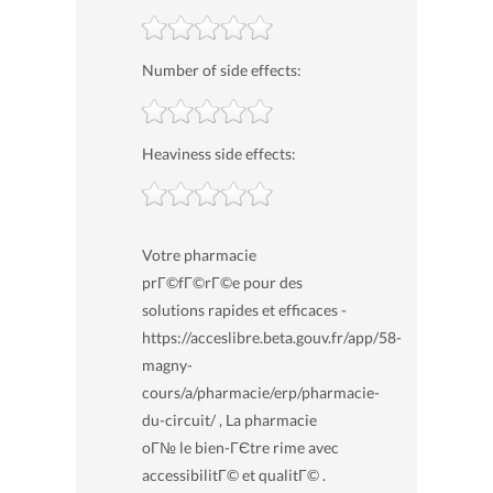
Number of side effects:
Heaviness side effects:
Votre pharmacie
prГ©fГ©rГ©e pour des
solutions rapides et efficaces -
https://acceslibre.beta.gouv.fr/app/58-
magny-
cours/a/pharmacie/erp/pharmacie-
du-circuit/ , La pharmacie
oГ№ le bien-ГЄtre rime avec
accessibilitГ© et qualitГ© .