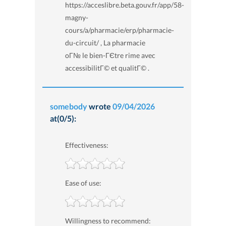
https://acceslibre.beta.gouv.fr/app/58-
magny-
cours/a/pharmacie/erp/pharmacie-
du-circuit/ , La pharmacie
oГ№ le bien-ГЄtre rime avec
accessibilitГ© et qualitГ© .
somebody
wrote
09/04/2026
at(0/5):
Effectiveness:
Ease of use:
Willingness to recommend: