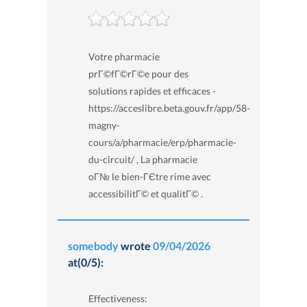
Votre pharmacie
prГ©fГ©rГ©e pour des
solutions rapides et efficaces -
https://acceslibre.beta.gouv.fr/app/58-
magny-
cours/a/pharmacie/erp/pharmacie-
du-circuit/ , La pharmacie
oГ№ le bien-ГЄtre rime avec
accessibilitГ© et qualitГ© .
somebody
wrote
09/04/2026
at(0/5):
Effectiveness: