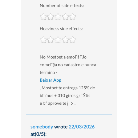
Number of side effects:
Heaviness side effects:
No Mostbet a emoГ§ГЈo
comeГ§a no cadastro e nunca
termina -
Baixar App
, Mostbet te entrega 125% de
bГґnus + 310 giros grГЎtis
вЂ“ aproveite jГЎ .
somebody
wrote
22/03/2026
at(0/5):