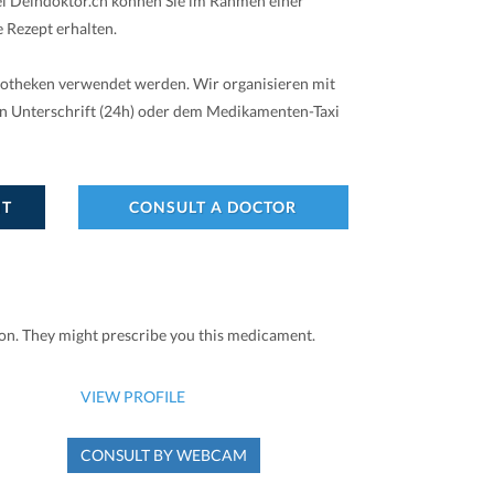
Bei Deindoktor.ch können Sie im Rahmen einer
 Rezept erhalten.
potheken verwendet werden. Wir organisieren mit
en Unterschrift (24h) oder dem Medikamenten-Taxi
NT
CONSULT A DOCTOR
ion. They might prescribe you this medicament.
VIEW PROFILE
CONSULT BY WEBCAM