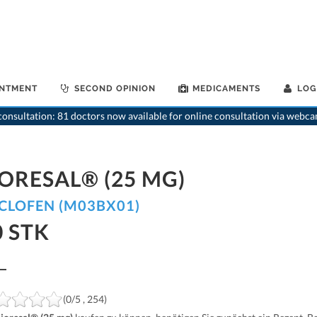
INTMENT
SECOND OPINION
MEDICAMENTS
LOG
>
Home
>
medi
onsultation: 81 doctors now available for online consultation via webca
IORESAL® (25 MG)
CLOFEN (M03BX01)
0 STK
(0/5 , 254)