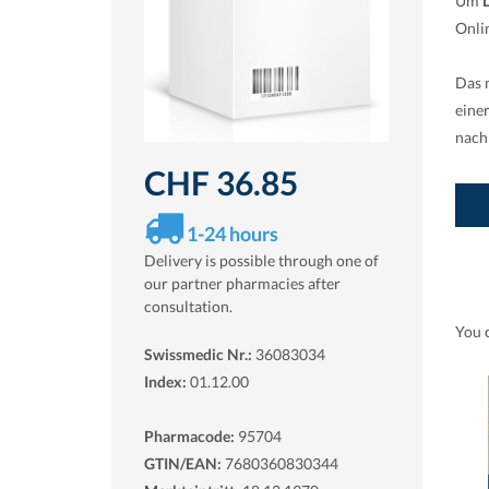
Um
Onli
Das 
eine
nach
CHF 36.85
1-24 hours
Delivery is possible through one of
our partner pharmacies after
consultation.
You 
Swissmedic Nr.:
36083034
Index:
01.12.00
Pharmacode:
95704
GTIN/EAN:
7680360830344