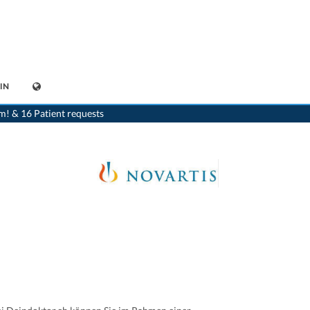
IN
kamente-online
>
Lioresal® (25 mg) Novartis Pharma Schweiz AG 7680360830344
m! & 16 Patient requests