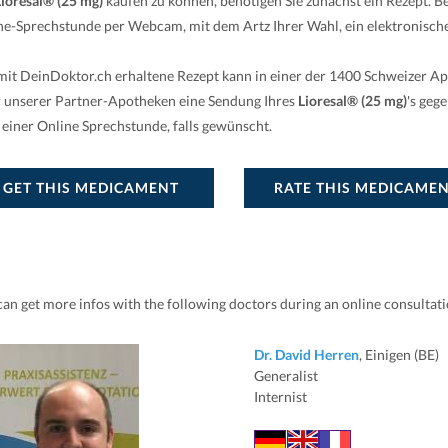
Lioresal® (25 mg)
kaufen zu können, benötigen Sie zunächst ein Rezept. 
ne-Sprechstunde per Webcam, mit dem Artz Ihrer Wahl, ein elektronische
mit DeinDoktor.ch erhaltene Rezept kann in einer der 1400 Schweizer A
r unserer Partner-Apotheken eine Sendung Ihres
Lioresal® (25 mg)
's geg
 einer Online Sprechstunde, falls gewünscht.
GET THIS MEDICAMENT
RATE THIS MEDICAME
can get more infos with the following doctors during an online consultat
Dr. David Herren
, Einigen (BE)
Generalist
Internist