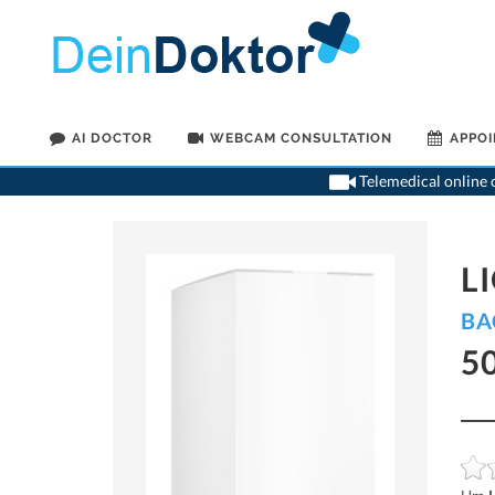
AI DOCTOR
WEBCAM CONSULTATION
APPO
Telemedical online c
L
BA
5