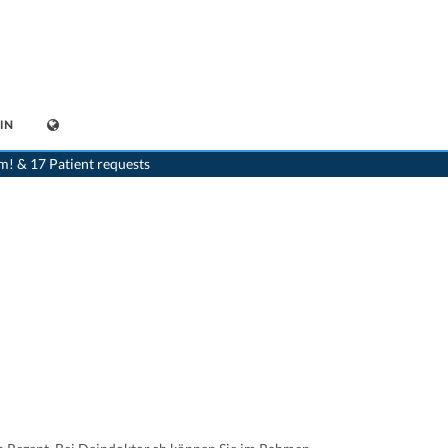
IN
nline
>
Lopresor®/- Retard (100 mg) Daiichi Sankyo (Schweiz) AG 7680392520589
m! & 17 Patient requests