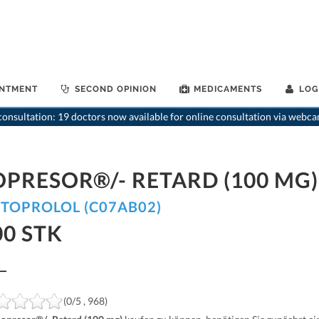
INTMENT
SECOND OPINION
MEDICAMENTS
LOG
>
Home
>
medikamente-o
onsultation: 19 doctors now available for online consultation via webca
OPRESOR®/- RETARD (100 MG)
TOPROLOL (C07AB02)
00 STK
(0/5 , 968)