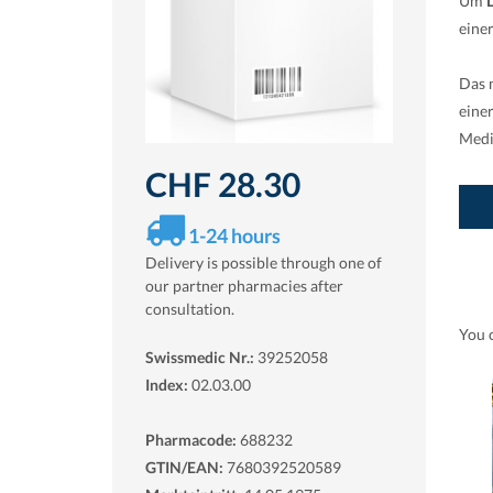
Um
eine
Das 
eine
Medi
CHF 28.30
1-24 hours
Delivery is possible through one of
our partner pharmacies after
consultation.
You 
Swissmedic Nr.:
39252058
Index:
02.03.00
Pharmacode:
688232
GTIN/EAN:
7680392520589