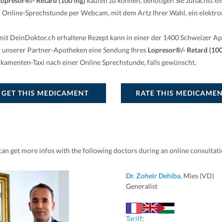
Lopresor®/- Retard (100 mg)
kaufen zu können, benötigen Sie zunächst e
r Online-Sprechstunde per Webcam, mit dem Artz Ihrer Wahl, ein elektro
mit DeinDoktor.ch erhaltene Rezept kann in einer der 1400 Schweizer A
r unserer Partner-Apotheken eine Sendung Ihres
Lopresor®/- Retard (10
kamenten-Taxi nach einer Online Sprechstunde, falls gewünscht.
GET THIS MEDICAMENT
RATE THIS MEDICAME
can get more infos with the following doctors during an online consultat
Dr. Zoheir Dehiba
, Mies (VD)
Generalist
Tariff
: