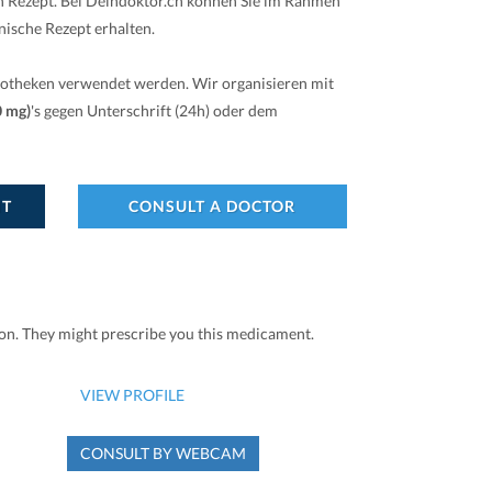
in Rezept. Bei Deindoktor.ch können Sie im Rahmen
nische Rezept erhalten.
potheken verwendet werden. Wir organisieren mit
0 mg)
's gegen Unterschrift (24h) oder dem
NT
CONSULT A DOCTOR
ion. They might prescribe you this medicament.
VIEW PROFILE
CONSULT BY WEBCAM