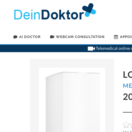
AI DOCTOR
WEBCAM CONSULTATION
APPO
Telemedical online c
L
ME
2