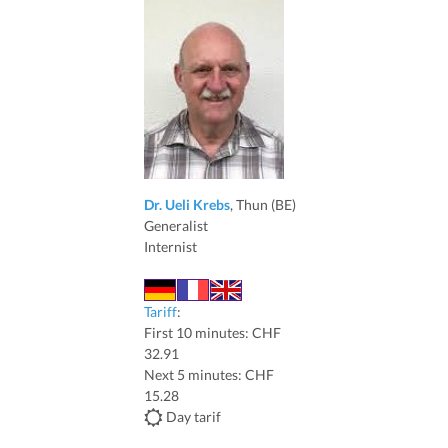
Dr. Ueli Krebs
, Thun (BE)
Generalist
Internist
Tariff
:
First 10 minutes: CHF
32.91
Next 5 minutes: CHF
15.28
Day tarif