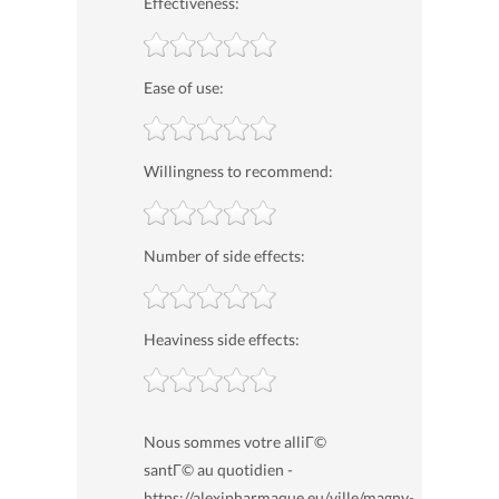
Effectiveness:
Ease of use:
Willingness to recommend:
Number of side effects:
Heaviness side effects:
Nous sommes votre alliГ©
santГ© au quotidien -
https://alexipharmaque.eu/ville/magny-