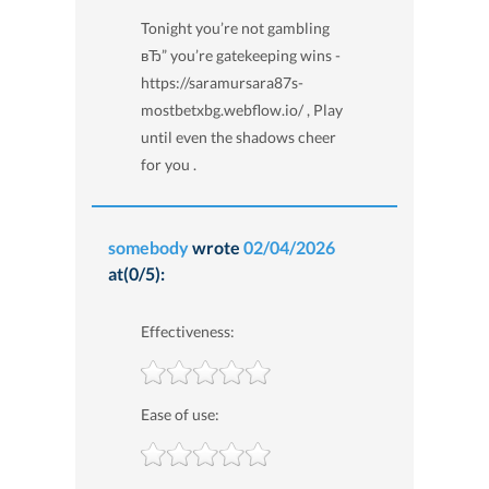
Tonight you’re not gambling
вЂ” you’re gatekeeping wins -
https://saramursara87s-
mostbetxbg.webflow.io/ , Play
until even the shadows cheer
for you .
somebody
wrote
02/04/2026
at(0/5):
Effectiveness:
Ease of use: