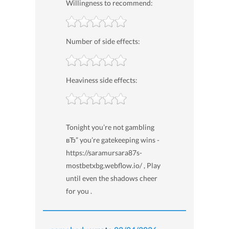
Willingness to recommend:
Number of side effects:
Heaviness side effects:
Tonight you’re not gambling
вЂ” you’re gatekeeping wins -
https://saramursara87s-
mostbetxbg.webflow.io/ , Play
until even the shadows cheer
for you .