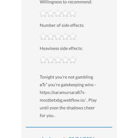
Willingness to recommend:
Number of side effects:
Heaviness side effects:
Tonight you’re not gambling
вЂ” you’re gatekeeping wins -
https://saramursara87s-
mostbetxbg.webflow.io/ , Play
until even the shadows cheer
for you .