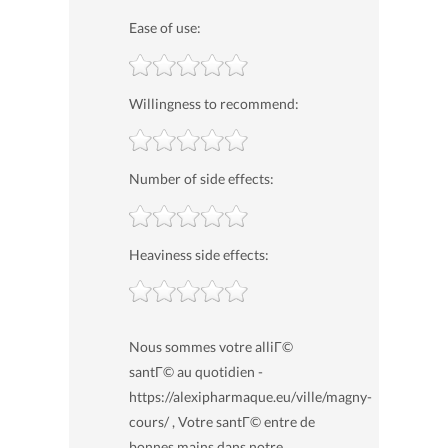
Ease of use:
Willingness to recommend:
Number of side effects:
Heaviness side effects:
Nous sommes votre alliГ©
santГ© au quotidien -
https://alexipharmaque.eu/ville/magny-
cours/ , Votre santГ© entre de
bonnes mains dans notre