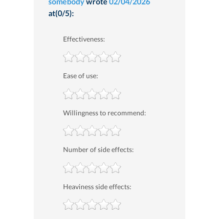
somebody
wrote
02/04/2026
at(0/5):
Effectiveness:
Ease of use:
Willingness to recommend:
Number of side effects:
Heaviness side effects: