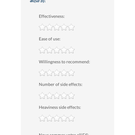
at(0/5):
Effectiveness:
Ease of use:
Willingness to recommend:
Number of side effects:
Heaviness side effects:
Nous sommes votre alliГ©