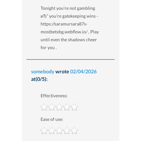
Tonight you’re not gambling
вЂ” you’re gatekeeping wins -
https://saramursara87s-
mostbetxbg.webflow.io/ , Play
until even the shadows cheer
for you .
somebody
wrote
02/04/2026
at(0/5):
Effectiveness:
Ease of use: