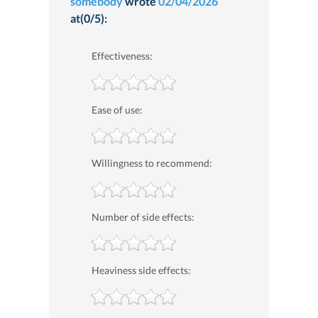
somebody
wrote
02/04/2026
at(0/5):
Effectiveness:
Ease of use:
Willingness to recommend:
Number of side effects:
Heaviness side effects: