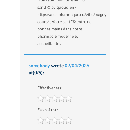
santГ© au quotidien -
https://alexipharmaque.eu/ville/magny-
cours/ , Votre santГ© entre de
bonnes mains dans notre
pharmacie moderne et
accueillante .
somebody
wrote
02/04/2026
at(0/5):
Effectiveness:
Ease of use: