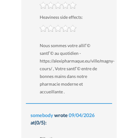
Heaviness side effects:
Nous sommes votre alliГ©
santГ© au quotidien -
https://alexipharmaque.eu/ville/magny-
cours/ , Votre santГ© entre de
bonnes mains dans notre
pharmacie moderne et
accueillante .
somebody
wrote
09/04/2026
at(0/5):