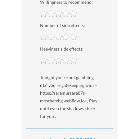
Willingness to recommend:
Number of side effects:
Heaviness side effects:
Tonight you’re not gambling
вЂ” you’re gatekeeping wins -
https://saramursara87s-
mostbetxbg.webflow.io/ , Play
until even the shadows cheer
for you .