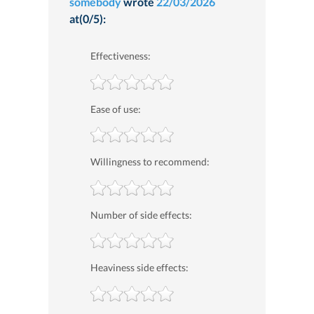
somebody
wrote
22/03/2026
at(0/5):
Effectiveness:
Ease of use:
Willingness to recommend:
Number of side effects:
Heaviness side effects: