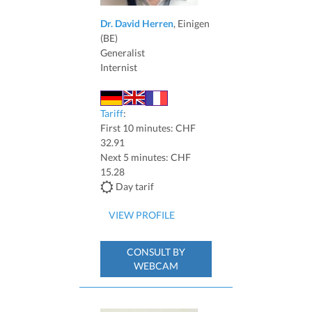
Dr. David Herren
, Einigen
(BE)
Generalist
Internist
Tariff
:
First 10 minutes: CHF
32.91
Next 5 minutes: CHF
15.28
Day tarif
VIEW PROFILE
CONSULT BY
WEBCAM