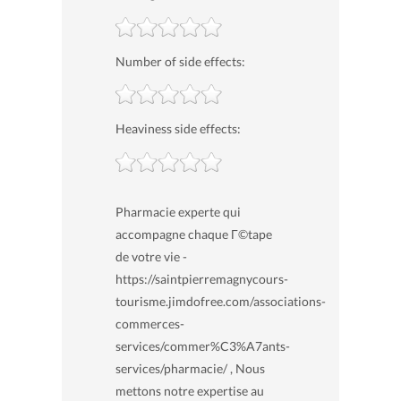
Number of side effects:
Heaviness side effects:
Pharmacie experte qui
accompagne chaque Г©tape
de votre vie -
https://saintpierremagnycours-
tourisme.jimdofree.com/associations-
commerces-
services/commer%C3%A7ants-
services/pharmacie/ , Nous
mettons notre expertise au