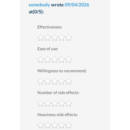
somebody
wrote
09/04/2026
at(0/5):
Effectiveness:
Ease of use:
Willingness to recommend:
Number of side effects:
Heaviness side effects: