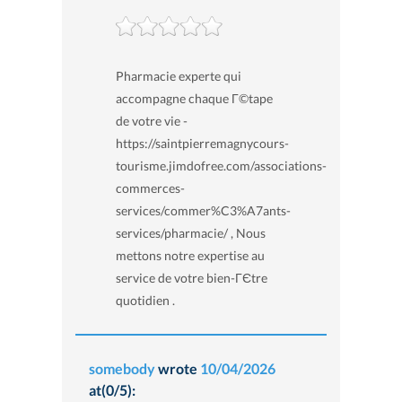
Pharmacie experte qui
accompagne chaque Г©tape
de votre vie -
https://saintpierremagnycours-
tourisme.jimdofree.com/associations-
commerces-
services/commer%C3%A7ants-
services/pharmacie/ , Nous
mettons notre expertise au
service de votre bien-ГЄtre
quotidien .
somebody
wrote
10/04/2026
at(0/5):