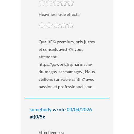
Heaviness side effects:
QualitГ© premium, prix justes
et conseils avisГ©s vous
attendent -
https://gowork.fr/pharmacie-
du-magny-sermamagny , Nous
veillons sur votre santГ© avec
passion et professionnalisme .
somebody
wrote
03/04/2026
at(0/5):
Effectiveness: