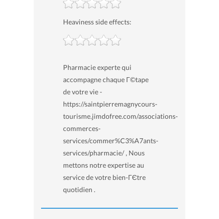
Heaviness side effects:
Pharmacie experte qui
accompagne chaque Г©tape
de votre vie -
https://saintpierremagnycours-
tourisme.jimdofree.com/associations-
commerces-
services/commer%C3%A7ants-
services/pharmacie/ , Nous
mettons notre expertise au
service de votre bien-ГЄtre
quotidien .