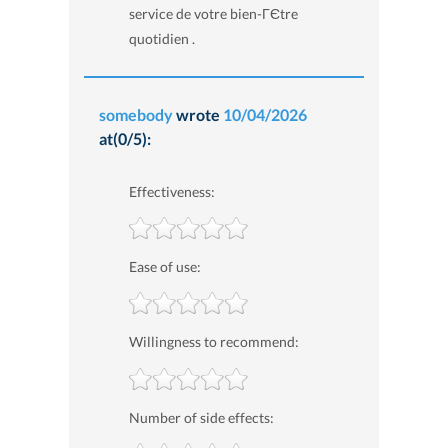
service de votre bien-ГЄtre
quotidien .
somebody
wrote
10/04/2026
at(0/5):
Effectiveness:
Ease of use:
Willingness to recommend:
Number of side effects: