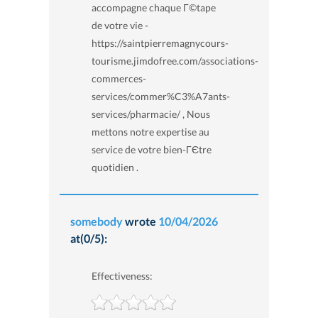
accompagne chaque Г©tape
de votre vie -
https://saintpierremagnycours-
tourisme.jimdofree.com/associations-
commerces-
services/commer%C3%A7ants-
services/pharmacie/ , Nous
mettons notre expertise au
service de votre bien-ГЄtre
quotidien .
somebody
wrote
10/04/2026
at(0/5):
Effectiveness: