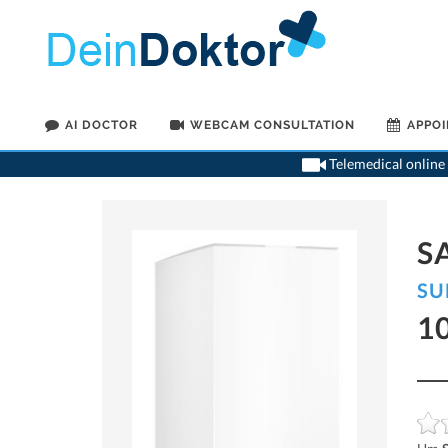
AI DOCTOR
WEBCAM CONSULTATION
APPO
Telemedical online 
S
SU
1