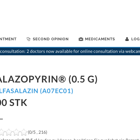
INTMENT
SECOND OPINION
MEDICAMENTS
LOG
consultation: 2 doctors now available for online consultation via webca
ALAZOPYRIN® (0.5 G)
LFASALAZIN (A07EC01)
00 STK
(0/5 , 216)