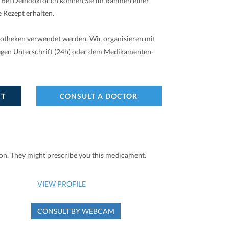
. Bei Deindoktor.ch können Sie im Rahmen einer
 Rezept erhalten.
potheken verwendet werden. Wir organisieren mit
gegen Unterschrift (24h) oder dem Medikamenten-
NT
CONSULT A DOCTOR
ion. They might prescribe you this medicament.
VIEW PROFILE
CONSULT BY WEBCAM