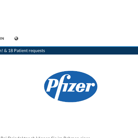
IN
>
Home
>
medikamente-online
>
Salazopyrin® (0.5 g) Pfizer AG 7680153030265
m! & 18 Patient requests