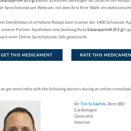
Salazopyrin® (0.5 g)
kaufen zu können, benötigen Sie zunächst ein Rezept
ne-Sprechstunde per Webcam, mit dem Artz Ihrer Wahl, ein elektronische
mit DeinDoktor.ch erhaltene Rezept kann in einer der 1400 Schweizer A
r unserer Partner-Apotheken eine Sendung Ihres
Salazopyrin® (0.5 g)
's 
 nach einer Online Sprechstunde, falls gewünscht.
GET THIS MEDICAMENT
RATE THIS MEDICAME
can get more infos with the following doctors during an online consultat
Dr. Tim Schäufele
, Bern (BE)
Cardiologist
Generalist
Internist