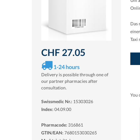
Um
Onli
Das 
eine
Taxi
CHF 27.05
1-24 hours
Delivery is possible through one of
our partner pharmacies after
consultation.
You 
Swissmedic Nr.:
15303026
Index:
04.09.00
Pharmacode:
316861
GTIN/EAN:
7680153030265