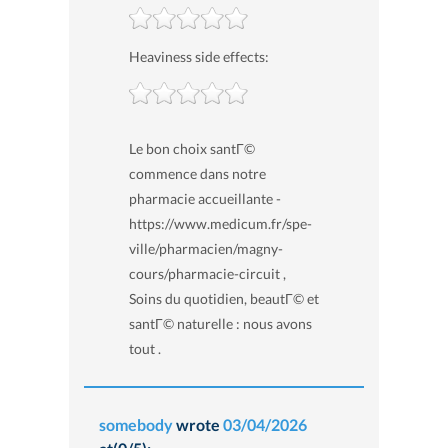
Heaviness side effects:
Le bon choix santГ©
commence dans notre
pharmacie accueillante -
https://www.medicum.fr/spe-
ville/pharmacien/magny-
cours/pharmacie-circuit ,
Soins du quotidien, beautГ© et
santГ© naturelle : nous avons
tout .
somebody
wrote
03/04/2026