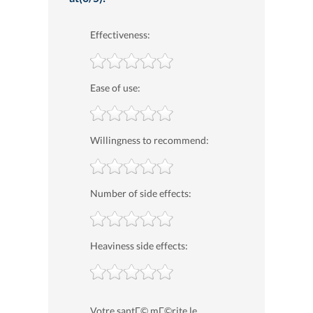
Effectiveness:
Ease of use:
Willingness to recommend:
Number of side effects:
Heaviness side effects:
Votre santГ© mГ©rite le