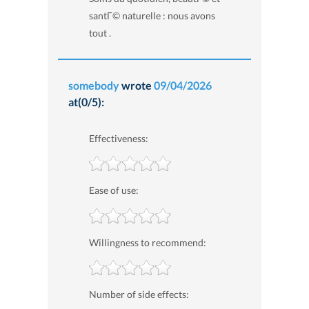
santГ© naturelle : nous avons
tout .
somebody
wrote
09/04/2026
at(0/5):
Effectiveness:
Ease of use:
Willingness to recommend:
Number of side effects: