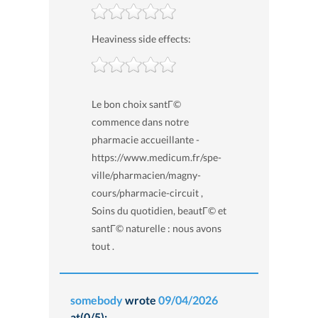
Heaviness side effects:
Le bon choix santГ©
commence dans notre
pharmacie accueillante -
https://www.medicum.fr/spe-
ville/pharmacien/magny-
cours/pharmacie-circuit ,
Soins du quotidien, beautГ© et
santГ© naturelle : nous avons
tout .
somebody
wrote
09/04/2026
at(0/5):