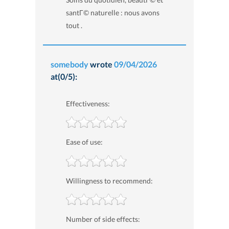
santГ© naturelle : nous avons
tout .
somebody
wrote
09/04/2026
at(0/5):
Effectiveness:
Ease of use:
Willingness to recommend:
Number of side effects: