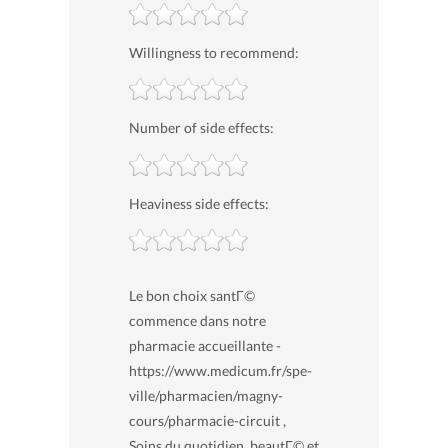
Willingness to recommend:
Number of side effects:
Heaviness side effects:
Le bon choix santГ©
commence dans notre
pharmacie accueillante -
https://www.medicum.fr/spe-
ville/pharmacien/magny-
cours/pharmacie-circuit ,
Soins du quotidien, beautГ© et