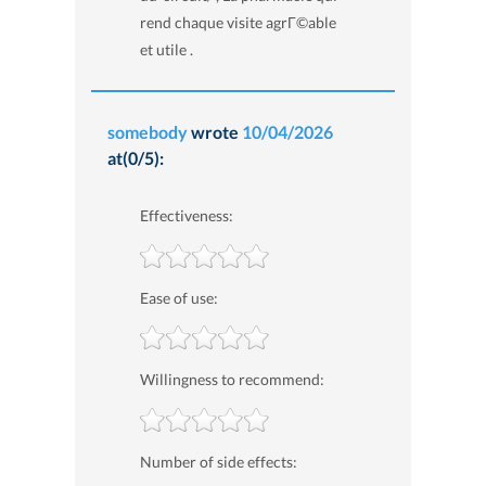
rend chaque visite agrГ©able
et utile .
somebody
wrote
10/04/2026
at(0/5):
Effectiveness:
Ease of use:
Willingness to recommend:
Number of side effects: