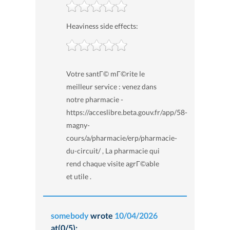
Heaviness side effects:
Votre santГ© mГ©rite le
meilleur service : venez dans
notre pharmacie -
https://acceslibre.beta.gouv.fr/app/58-
magny-
cours/a/pharmacie/erp/pharmacie-
du-circuit/ , La pharmacie qui
rend chaque visite agrГ©able
et utile .
somebody
wrote
10/04/2026
at(0/5):