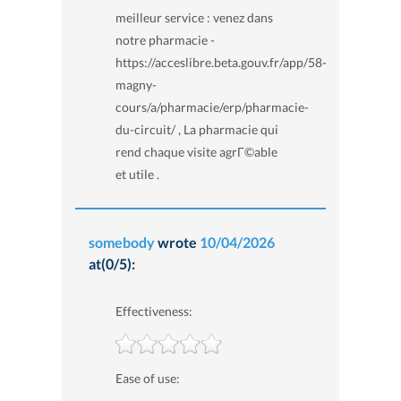
meilleur service : venez dans
notre pharmacie -
https://acceslibre.beta.gouv.fr/app/58-
magny-
cours/a/pharmacie/erp/pharmacie-
du-circuit/ , La pharmacie qui
rend chaque visite agrГ©able
et utile .
somebody
wrote
10/04/2026
at(0/5):
Effectiveness:
Ease of use: