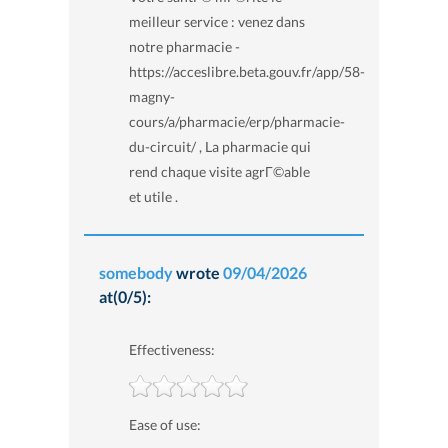
meilleur service : venez dans
notre pharmacie -
https://acceslibre.beta.gouv.fr/app/58-
magny-
cours/a/pharmacie/erp/pharmacie-
du-circuit/ , La pharmacie qui
rend chaque visite agrГ©able
et utile .
somebody
wrote
09/04/2026
at(0/5):
Effectiveness:
Ease of use: