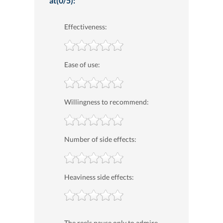
at(0/5):
Effectiveness:
Ease of use:
Willingness to recommend:
Number of side effects:
Heaviness side effects:
The reels pause only to admire