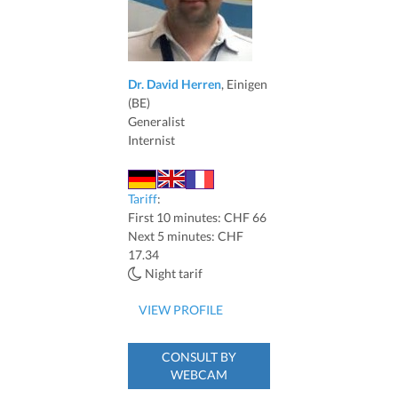
Dr. David Herren
, Einigen
(BE)
Generalist
Internist
Tariff
:
First 10 minutes: CHF 66
Next 5 minutes: CHF
17.34
Night tarif
VIEW PROFILE
CONSULT BY
WEBCAM