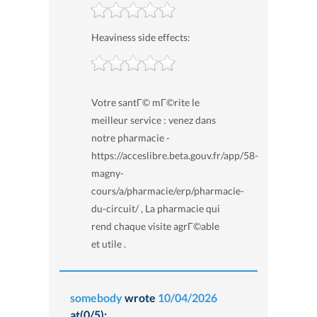
Heaviness side effects:
Votre santГ© mГ©rite le
meilleur service : venez dans
notre pharmacie -
https://acceslibre.beta.gouv.fr/app/58-
magny-
cours/a/pharmacie/erp/pharmacie-
du-circuit/ , La pharmacie qui
rend chaque visite agrГ©able
et utile .
somebody
wrote
10/04/2026
at(0/5):