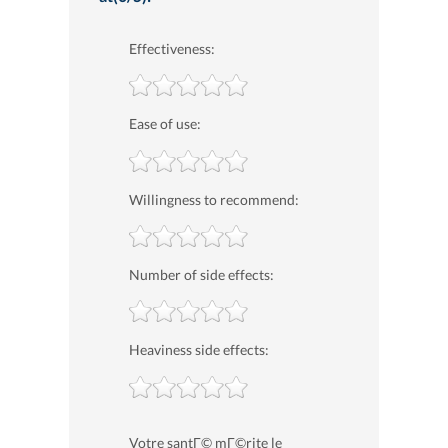
Effectiveness:
Ease of use:
Willingness to recommend:
Number of side effects:
Heaviness side effects:
Votre santГ© mГ©rite le