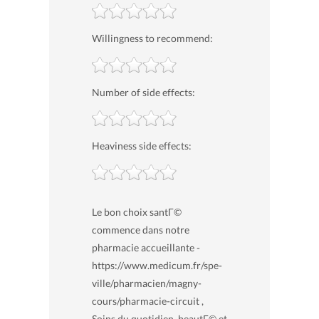
Willingness to recommend:
Number of side effects:
Heaviness side effects:
Le bon choix santГ©
commence dans notre
pharmacie accueillante -
https://www.medicum.fr/spe-
ville/pharmacien/magny-
cours/pharmacie-circuit ,
Soins du quotidien, beautГ© et