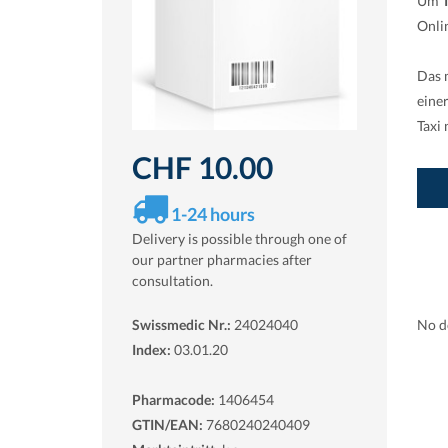
Um
Onli
Das 
eine
Taxi
CHF 10.00
1-24 hours
Delivery is possible through one of
our partner pharmacies after
consultation.
Swissmedic Nr.:
24024040
No do
Index:
03.01.20
Pharmacode:
1406454
GTIN/EAN:
7680240240409