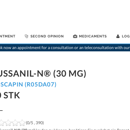
INTMENT
SECOND OPINION
MEDICAMENTS
LOG
>
Home
>
medi
 now an appointment for a consultation or an teleconsultation with our
USSANIL-N® (30 MG)
SCAPIN (R05DA07)
0 STK
(0/5 , 390)