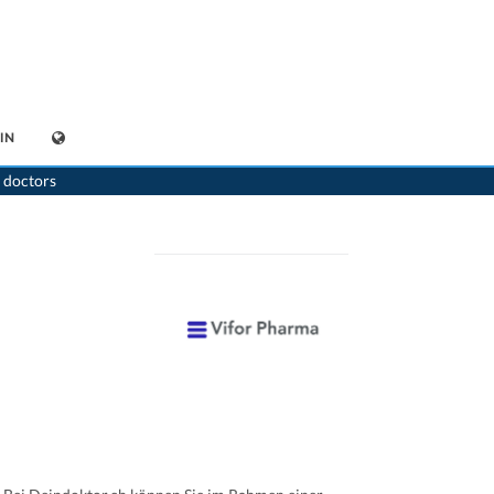
IN
kamente-online
>
Tussanil-N® (30 mg) Vifor Consumer Health SA 7680240240409
 doctors