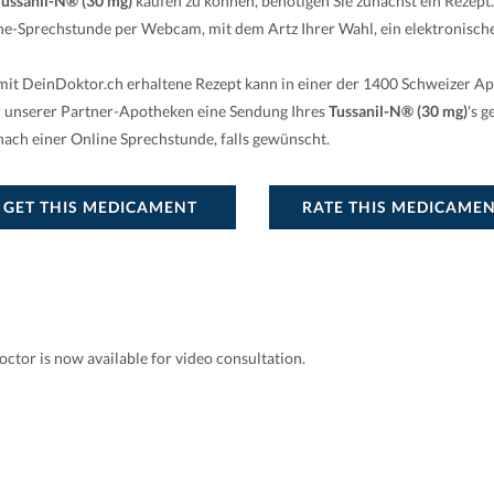
Tussanil-N® (30 mg)
kaufen zu können, benötigen Sie zunächst ein Rezept
ne-Sprechstunde per Webcam, mit dem Artz Ihrer Wahl, ein elektronische
mit DeinDoktor.ch erhaltene Rezept kann in einer der 1400 Schweizer A
r unserer Partner-Apotheken eine Sendung Ihres
Tussanil-N® (30 mg)
's 
 nach einer Online Sprechstunde, falls gewünscht.
GET THIS MEDICAMENT
RATE THIS MEDICAME
ctor is now available for video consultation.