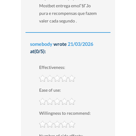
Mostbet entrega emoГ§ГЈo
pura e recompensas que fazem
valer cada segundo .
somebody
wrote
21/03/2026
at(0/5):
Effectiveness:
Ease of use:
Willingness to recommend:
Number of side effects: