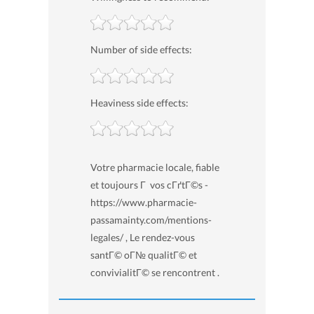
Number of side effects:
Heaviness side effects:
Votre pharmacie locale, fiable
et toujours Г vos cГґtГ©s -
https://www.pharmacie-
passamainty.com/mentions-
legales/ , Le rendez-vous
santГ© oГ№ qualitГ© et
convivialitГ© se rencontrent .