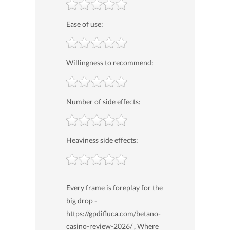
Ease of use:
Willingness to recommend:
Number of side effects:
Heaviness side effects:
Every frame is foreplay for the
big drop -
https://gpdifluca.com/betano-
casino-review-2026/ , Where