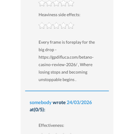
Heaviness side effects:
Every frame is foreplay for the
big drop -
https://gpdifluca.com/betano-
casino-review-2026/ , Where
losing stops and becoming
unstoppable begins .
somebody
wrote
24/03/2026
at(0/5):
Effectiveness: