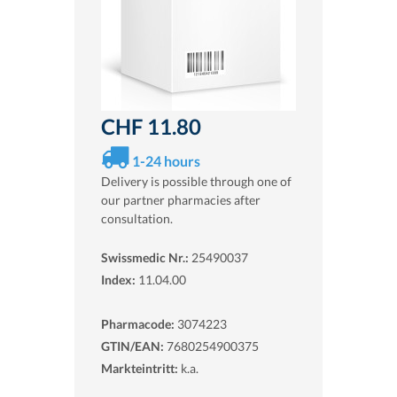
CHF 11.80
1-24 hours
Delivery is possible through one of
our partner pharmacies after
consultation.
Swissmedic Nr.:
25490037
Index:
11.04.00
Pharmacode:
3074223
GTIN/EAN:
7680254900375
Markteintritt:
k.a.