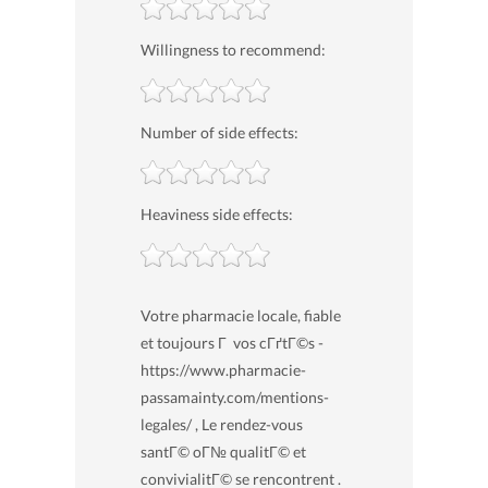
Willingness to recommend:
Number of side effects:
Heaviness side effects:
Votre pharmacie locale, fiable
et toujours Г vos cГґtГ©s -
https://www.pharmacie-
passamainty.com/mentions-
legales/ , Le rendez-vous
santГ© oГ№ qualitГ© et
convivialitГ© se rencontrent .