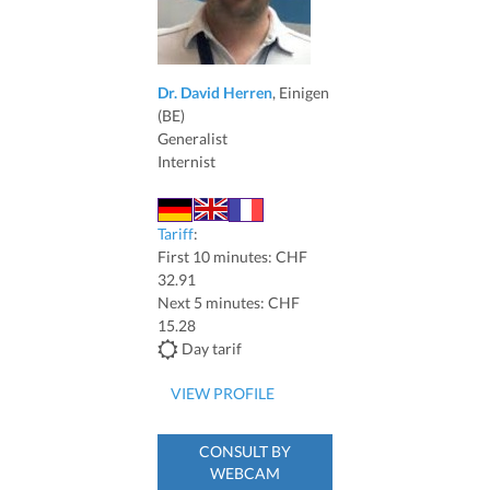
Dr. David Herren
, Einigen
(BE)
Generalist
Internist
Tariff
:
First 10 minutes: CHF
32.91
Next 5 minutes: CHF
15.28
Day tarif
VIEW PROFILE
CONSULT BY
WEBCAM