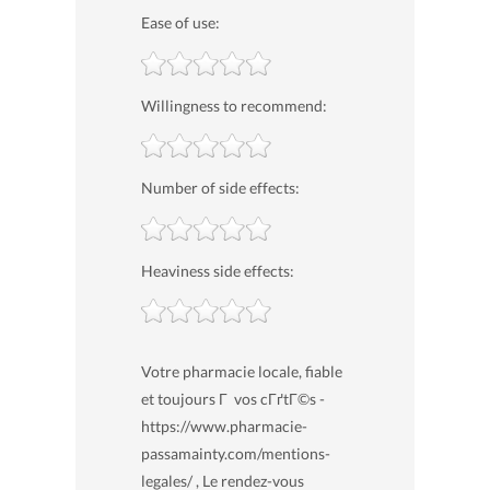
Ease of use:
Willingness to recommend:
Number of side effects:
Heaviness side effects:
Votre pharmacie locale, fiable
et toujours Г vos cГґtГ©s -
https://www.pharmacie-
passamainty.com/mentions-
legales/ , Le rendez-vous