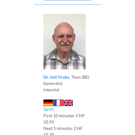
Dr. Ueli Krebs
, Thun (BE)
Generalist
Internist
Tariff
:
First 10 minutes: CHF
32.91
Next 5 minutes: CHF
15.28