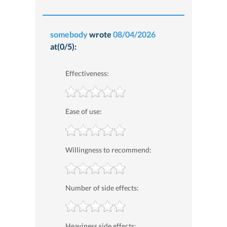
somebody
wrote
08/04/2026
at(0/5):
Effectiveness:
Ease of use:
Willingness to recommend:
Number of side effects:
Heaviness side effects: