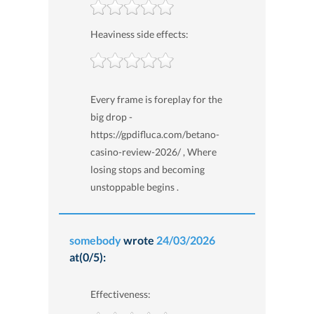
Heaviness side effects:
Every frame is foreplay for the
big drop -
https://gpdifluca.com/betano-
casino-review-2026/ , Where
losing stops and becoming
unstoppable begins .
somebody
wrote
24/03/2026
at(0/5):
Effectiveness: