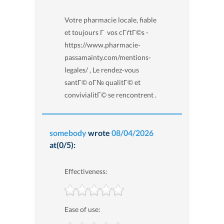
Votre pharmacie locale, fiable
et toujours Г vos cГґtГ©s -
https://www.pharmacie-
passamainty.com/mentions-
legales/ , Le rendez-vous
santГ© oГ№ qualitГ© et
convivialitГ© se rencontrent .
somebody
wrote
08/04/2026
at(0/5):
Effectiveness:
Ease of use: