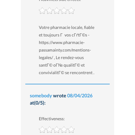
Votre pharmacie locale, fiable
et toujours Г vos cГґtГ©s -
https://www.pharmacie-
passamainty.com/mentions-
legales/ , Le rendez-vous
santГ© oГ№ qualitГ© et
convivialitГ© se rencontrent .
somebody
wrote
08/04/2026
at(0/5):
Effectiveness: