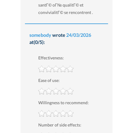
santГ© oГ№ qualitГ© et
convivialitГ© se rencontrent .
somebody
wrote
24/03/2026
at(0/5):
Effectiveness:
Ease of use:
Willingness to recommend:
Number of side effects: