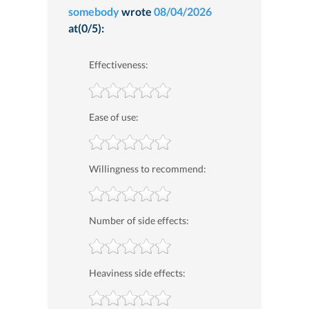
somebody
wrote
08/04/2026
at(0/5):
Effectiveness:
Ease of use:
Willingness to recommend:
Number of side effects:
Heaviness side effects: