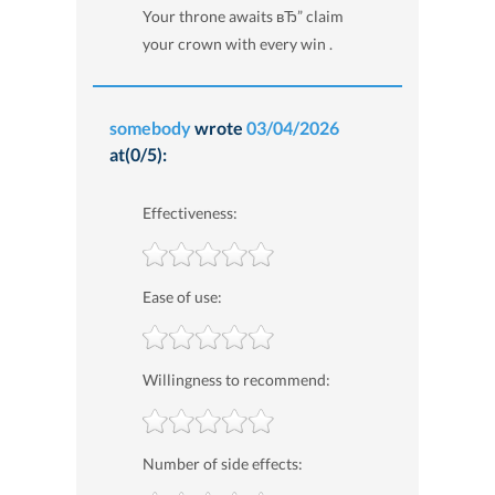
Your throne awaits вЂ” claim
your crown with every win .
somebody
wrote
03/04/2026
at(0/5):
Effectiveness:
Ease of use:
Willingness to recommend:
Number of side effects: