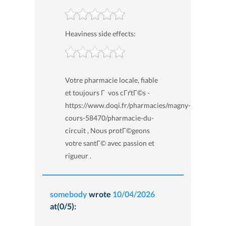
Heaviness side effects:
Votre pharmacie locale, fiable
et toujours Г vos cГґtГ©s -
https://www.doqi.fr/pharmacies/magny-
cours-58470/pharmacie-du-
circuit , Nous protГ©geons
votre santГ© avec passion et
rigueur .
somebody
wrote
10/04/2026
at(0/5):