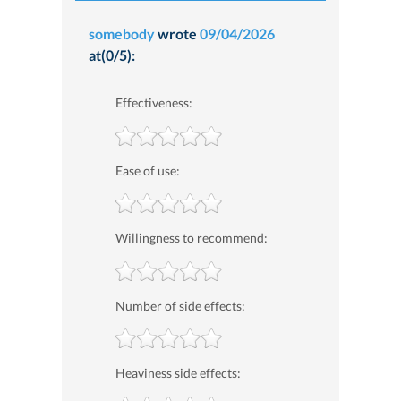
somebody
wrote
09/04/2026
at(0/5):
Effectiveness:
Ease of use:
Willingness to recommend:
Number of side effects:
Heaviness side effects: