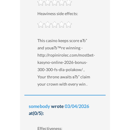
Heaviness side effects:
This casino keeps score вЂ”
and youвЂ™re winning -
http://ropinirolec.com/mostbet-
kasyno-online-2026-bonus-
300-300-fs-dla-polakow/ ,
Your throne awaits вЂ” claim
your crown with every win .
somebody
wrote
03/04/2026
at(0/5):
Effectiveness: