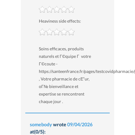
Heaviness side effects:
Soins efficaces, produits
naturels et Г©quipe Г votre
Г©coute -
https://santeenfrance.fr/pages/testcovidpharmacie
, Votre pharmacie de cЕ“ur,
oГ№ bienveillance et
expertise se rencontrent
chaque jour .
somebody
wrote
09/04/2026
at(0/5):