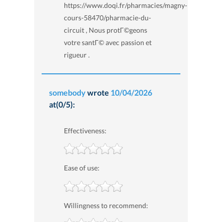
https://www.doqi.fr/pharmacies/magny-
cours-58470/pharmacie-du-
circuit , Nous protГ©geons
votre santГ© avec passion et
rigueur .
somebody
wrote
10/04/2026
at(0/5):
Effectiveness:
Ease of use:
Willingness to recommend: