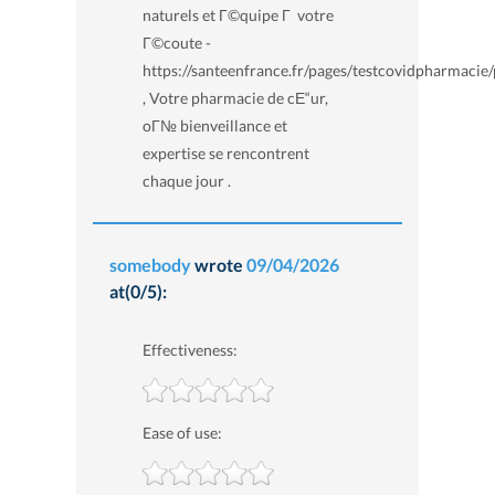
naturels et Г©quipe Г votre
Г©coute -
https://santeenfrance.fr/pages/testcovidpharmacie
, Votre pharmacie de cЕ“ur,
oГ№ bienveillance et
expertise se rencontrent
chaque jour .
somebody
wrote
09/04/2026
at(0/5):
Effectiveness:
Ease of use: