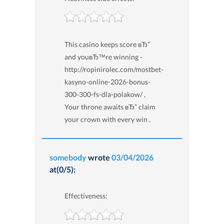
This casino keeps score вЂ”
and youвЂ™re winning -
http://ropinirolec.com/mostbet-
kasyno-online-2026-bonus-
300-300-fs-dla-polakow/ ,
Your throne awaits вЂ” claim
your crown with every win .
somebody
wrote
03/04/2026
at(0/5):
Effectiveness: