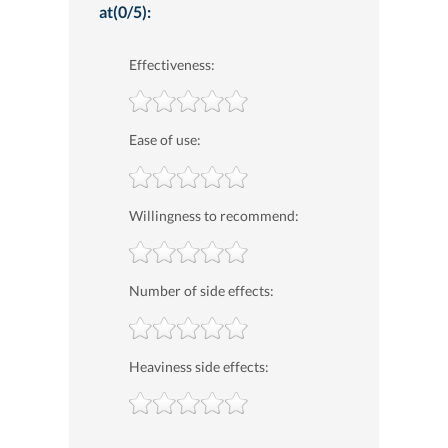
at(0/5):
Effectiveness:
Ease of use:
Willingness to recommend:
Number of side effects:
Heaviness side effects: