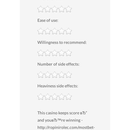
Ease of use:
Willingness to recommend:
Number of side effects:
Heaviness side effects:
This casino keeps score вЂ”
and youвЂ™re winning -
http://ropinirolec.com/mostbet-