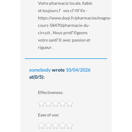
Votre pharmacie locale, fiable
et toujours Г vos cГґtГ©s -
https://www.doqi.fr/pharmacies/magny-
cours-58470/pharmacie-du-
circuit , Nous protГ©geons
votre santГ© avec passion et
rigueur .
somebody
wrote
10/04/2026
at(0/5):
Effectiveness:
Ease of use: